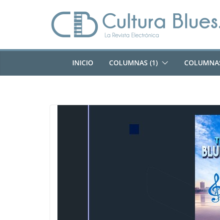
Saltar
al
contenido
INICIO
COLUMNAS (1)
COLUMNAS