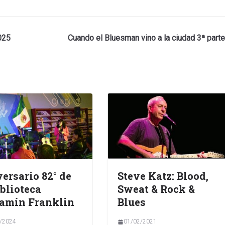
025
Cuando el Bluesman vino a la ciudad 3ª parte
ersario 82° de
Steve Katz: Blood,
iblioteca
Sweat & Rock &
amín Franklin
Blues
/2024
01/02/2021