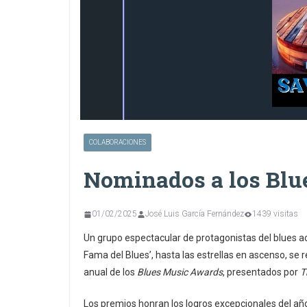
COLABORACIONES
Nominados a los Blu
01/02/2025
José Luis García Fernández
1439 visitas
Un grupo espectacular de protagonistas del blues act
Fama del Blues’, hasta las estrellas en ascenso, se
anual de los
Blues Music Awards
, presentados por
T
Los premios honran los logros excepcionales del añ