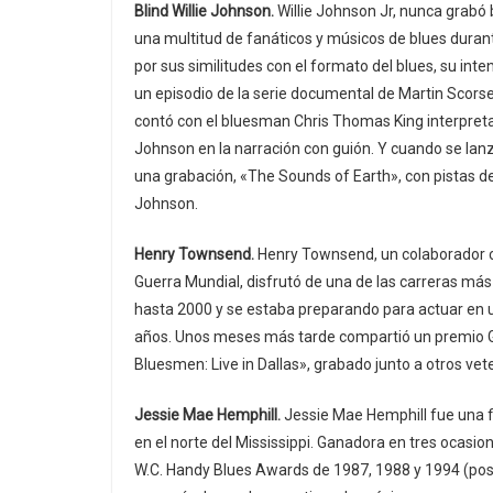
Blind Willie Johnson.
Willie Johnson Jr, nunca grabó b
una multitud de fanáticos y músicos de blues durant
por sus similitudes con el formato del blues, su inte
un episodio de la serie documental de Martin Scors
contó con el bluesman Chris Thomas King interpreta
Johnson en la narración con guión. Y cuando se lan
una grabación, «The Sounds of Earth», con pistas d
Johnson.
Henry Townsend.
Henry Townsend, un colaborador cla
Guerra Mundial, disfrutó de una de las carreras más
hasta 2000 y se estaba preparando para actuar en u
años. Unos meses más tarde compartió un premio G
Bluesmen: Live in Dallas», grabado junto a otros 
Jessie Mae Hemphill.
Jessie Mae Hemphill fue una fi
en el norte del Mississippi. Ganadora en tres ocasion
W.C. Handy Blues Awards de 1987, 1988 y 1994 (po