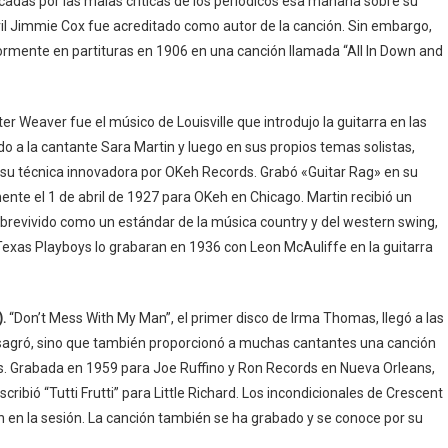
adas por las malas críticas de los periódicos esa mañana sobre su
vil Jimmie Cox fue acreditado como autor de la canción. Sin embargo,
iormente en partituras en 1906 en una canción llamada “All In Down and
er Weaver fue el músico de Louisville que introdujo la guitarra en las
a la cantante Sara Martin y luego en sus propios temas solistas,
su técnica innovadora por OKeh Records. Grabó «Guitar Rag» en su
nte el 1 de abril de 1927 para OKeh en Chicago. Martin recibió un
obrevivido como un estándar de la música country y del western swing,
Texas Playboys lo grabaran en 1936 con Leon McAuliffe en la guitarra
).
“Don’t Mess With My Man”, el primer disco de Irma Thomas, llegó a las
consagró, sino que también proporcionó a muchas cantantes una canción
tes. Grabada en 1959 para Joe Ruffino y Ron Records en Nueva Orleans,
cribió “Tutti Frutti” para Little Richard. Los incondicionales de Crescent
n en la sesión. La canción también se ha grabado y se conoce por su