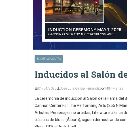
BLUES A LA CARTA
Inducidos al Salón d
01/04/2025
José Luis García Fernández
1487 visitas
La ceremonia de inducción al Salón de la Fama del B
Cannon Center For The Performing Arts (255 N Main 
Artistas, Personajes no artistas, Literatura clásica 
clásicas de blues (Álbum), siguen demostrando cómo
Blues, R&B y Rock & roll.