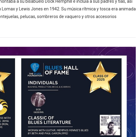
ontaba a su bisabuelo Dock Hemphill e incluía a sus padres y tías, así
an Lomax y Lewis Jones en 1942. Su música rítmica y tosca era animada
lentejuelas, pelucas, sombreros de vaquero y otros accesorios