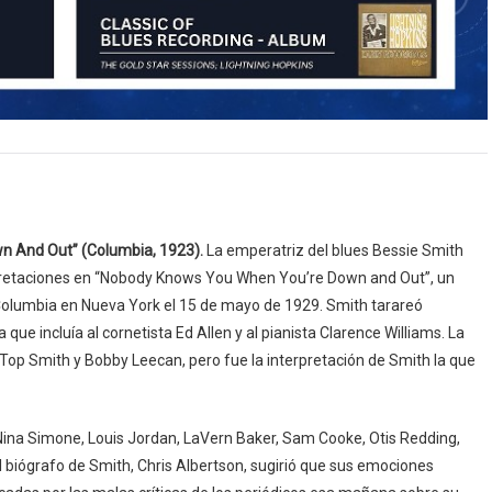
n And Out” (Columbia, 1923).
La emperatriz del blues Bessie Smith
rpretaciones en “Nobody Knows You When You’re Down and Out”, un
a Columbia en Nueva York el 15 de mayo de 1929. Smith tarareó
ue incluía al cornetista Ed Allen y al pianista Clarence Williams. La
Top Smith y Bobby Leecan, pero fue la interpretación de Smith la que
s Nina Simone, Louis Jordan, LaVern Baker, Sam Cooke, Otis Redding,
el biógrafo de Smith, Chris Albertson, sugirió que sus emociones