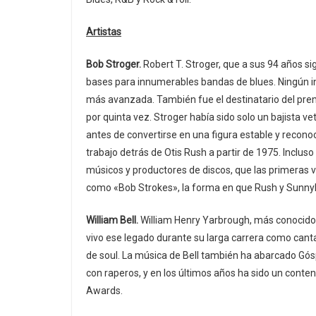
Artistas
Bob Stroger.
Robert T. Stroger, que a sus 94 años s
bases para innumerables bandas de blues. Ningún int
más avanzada. También fue el destinatario del prem
por quinta vez. Stroger había sido solo un bajista 
antes de convertirse en una figura estable y reconoci
trabajo detrás de Otis Rush a partir de 1975. Inclu
músicos y productores de discos, que las primeras 
como «Bob Strokes», la forma en que Rush y Sunnyl
William Bell.
William Henry Yarbrough, más conocido
vivo ese legado durante su larga carrera como cantan
de soul. La música de Bell también ha abarcado Gós
con raperos, y en los últimos años ha sido un conten
Awards.