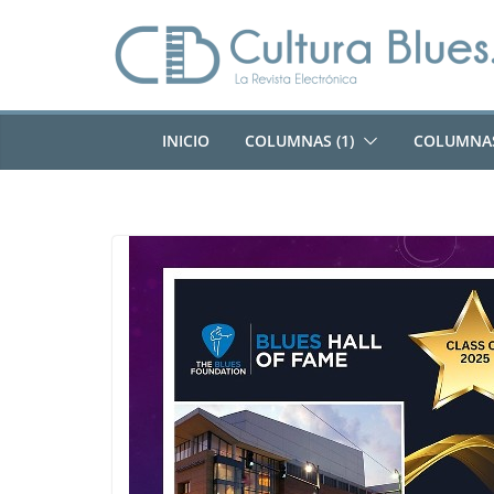
Saltar
al
contenido
INICIO
COLUMNAS (1)
COLUMNAS