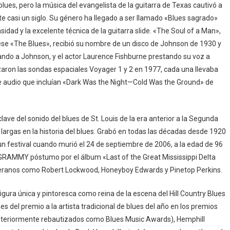
lues, pero la música del evangelista de la guitarra de Texas cautivó a
e casi un siglo. Su género ha llegado a ser llamado «Blues sagrado»
nsidad y la excelente técnica de la guitarra slide. «The Soul of a Man»,
ese «The Blues», recibió su nombre de un disco de Johnson de 1930 y
ndo a Johnson, y el actor Laurence Fishburne prestando su voz a
zaron las sondas espaciales Voyager 1 y 2 en 1977, cada una llevaba
e audio que incluían «Dark Was the Night—Cold Was the Ground» de
ve del sonido del blues de St. Louis de la era anterior a la Segunda
 largas en la historia del blues. Grabó en todas las décadas desde 1920
n festival cuando murió el 24 de septiembre de 2006, a la edad de 96
RAMMY póstumo por el álbum «Last of the Great Mississippi Delta
veteranos como Robert Lockwood, Honeyboy Edwards y Pinetop Perkins.
gura única y pintoresca como reina de la escena del Hill Country Blues
es del premio a la artista tradicional de blues del año en los premios
steriormente rebautizados como Blues Music Awards), Hemphill