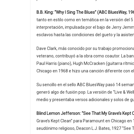
B.B. King: “Why I Sing The Blues” (ABC BluesWay, 19
tanto en estilo como en temática en la versión del 5
interpretación, impulsada por el bajo de Jerry Jemm
esclavos hasta las condiciones del gueto y la asisten
Dave Clark, más conocido por su trabajo promocional
veterano, contribuyó a la obra como coautor. La b
Paul Harris (piano), Hugh McCracken (guitarra rítmic
Chicago en 1968 e hizo una canción diferente con e
Su sencillo en el sello ABC BluesWay pasó 14 semana
generó algo de fusión pop. La versión de “Live & Wel
medio y presentaba versos adicionales y solos de gui
Blind Lemon Jefferson: “See That My Grave’s Kept 
Grave’s Kept Clean” para Paramount en Chicago en 1
seudónimo religioso, Deacon L.J. Bates, 1927 “See 