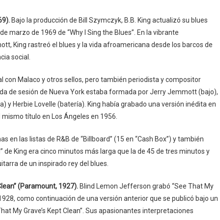
69).
Bajo la producción de Bill Szymczyk, B.B. King actualizó su blues
 de marzo de 1969 de “Why I Sing the Blues”. En la vibrante
ott, King rastreó el blues y la vida afroamericana desde los barcos de
cia social.
 con Malaco y otros sellos, pero también periodista y compositor
anda de sesión de Nueva York estaba formada por Jerry Jemmott (bajo),
a) y Herbie Lovelle (batería). King había grabado una versión inédita en
l mismo título en Los Ángeles en 1956.
s en las listas de R&B de “Billboard” (15 en “Cash Box”) y también
l” de King era cinco minutos más larga que la de 45 de tres minutos y
tarra de un inspirado rey del blues.
Clean” (Paramount, 1927).
Blind Lemon Jefferson grabó “See That My
928, como continuación de una versión anterior que se publicó bajo un
That My Grave’s Kept Clean”. Sus apasionantes interpretaciones