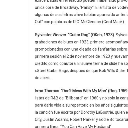
exacerbadas en el estudio pueden haber sido provoc
única obra de Broadway, “Pansy”. El artista de vode
algunas de sus letras clave habían aparecido anter
Out” con palabras de R.C. McClendon (Cecil Mack).
Sylvester Weaver: “Guitar Rag” (OKeh, 1923).
Sylvest
grabaciones de blues en 1923, primero acompañando 
promocionados con una oleada de fanfarrias sobre 
primera sesión el 2 de noviembre de 1923 y nuevame
crédito como coautora. El suave tema de slide ha s
«Steel Guitar Rag», después de que Bob Wills & the 
de acero.
Irma Thomas: “Don’t Mess With My Man” (Ron, 1959
listas de R&B de “Billboard” en 1960 y no solo la 
para darle vida a su repertorio en los años siguien
la canción fue escrita por Dorothy LaBostrie, quien es
City, Justin Adams, Robert Parker y Eddie Bo tocaro
primera línea, “You Can Have My Husband”.