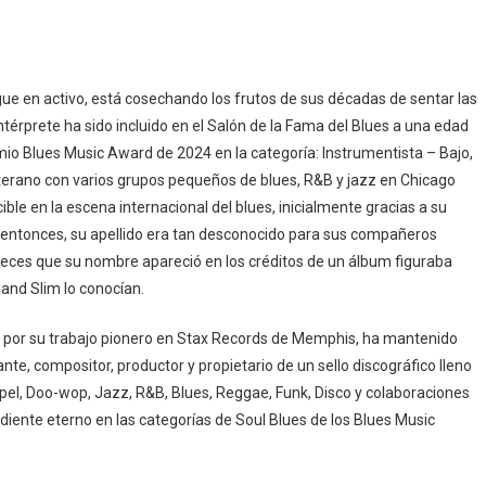
igue en activo, está cosechando los frutos de sus décadas de sentar las
érprete ha sido incluido en el Salón de la Fama del Blues a una edad
io Blues Music Award de 2024 en la categoría: Instrumentista – Bajo,
veterano con varios grupos pequeños de blues, R&B y jazz en Chicago
ble en la escena internacional del blues, inicialmente gracias a su
so entonces, su apellido era tan desconocido para sus compañeros
veces que su nombre apareció en los créditos de un álbum figuraba
and Slim lo conocían.
 por su trabajo pionero en Stax Records de Memphis, ha mantenido
te, compositor, productor y propietario de un sello discográfico lleno
pel, Doo-wop, Jazz, R&B, Blues, Reggae, Funk, Disco y colaboraciones
diente eterno en las categorías de Soul Blues de los Blues Music