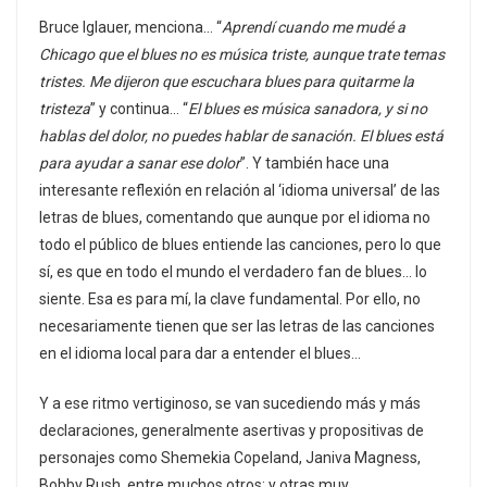
Bruce Iglauer, menciona… “
Aprendí cuando me mudé a
Chicago que el blues no es música triste, aunque trate temas
tristes. Me dijeron que escuchara blues para quitarme la
tristeza
” y continua… “
El blues es música sanadora, y si no
hablas del dolor, no puedes hablar de sanación. El blues está
para ayudar a sanar ese dolor
”. Y también hace una
interesante reflexión en relación al ‘idioma universal’ de las
letras de blues, comentando que aunque por el idioma no
todo el público de blues entiende las canciones, pero lo que
sí, es que en todo el mundo el verdadero fan de blues… lo
siente. Esa es para mí, la clave fundamental. Por ello, no
necesariamente tienen que ser las letras de las canciones
en el idioma local para dar a entender el blues…
Y a ese ritmo vertiginoso, se van sucediendo más y más
declaraciones, generalmente asertivas y propositivas de
personajes como Shemekia Copeland, Janiva Magness,
Bobby Rush, entre muchos otros; y otras muy