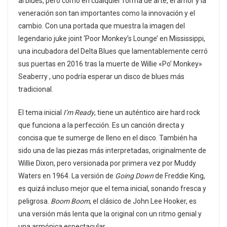
al blues, pero como en cualquier forma de arte, el amor y la
veneración son tan importantes como la innovación y el
cambio. Con una portada que muestra la imagen del
legendario juke joint ‘Poor Monkey’s Lounge’ en Mississippi,
una incubadora del Delta Blues que lamentablemente cerró
sus puertas en 2016 tras la muerte de Willie «Po’ Monkey»
Seaberry , uno podría esperar un disco de blues más
tradicional.
El tema inicial
I’m Ready
, tiene un auténtico aire hard rock
que funciona a la perfección. Es un canción directa y
concisa que te sumerge de lleno en el disco. También ha
sido una de las piezas más interpretadas, originalmente de
Willie Dixon, pero versionada por primera vez por Muddy
Waters en 1964. La versión de
Going Down
de Freddie King,
es quizá incluso mejor que el tema inicial, sonando fresca y
peligrosa.
Boom Boom
, el clásico de John Lee Hooker, es
una versión más lenta que la original con un ritmo genial y
una armónica espectacular.