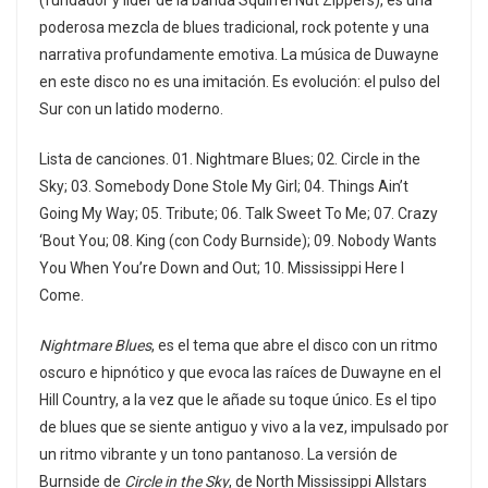
poderosa mezcla de blues tradicional, rock potente y una
narrativa profundamente emotiva. La música de Duwayne
en este disco no es una imitación. Es evolución: el pulso del
Sur con un latido moderno.
Lista de canciones. 01. Nightmare Blues; 02. Circle in the
Sky; 03. Somebody Done Stole My Girl; 04. Things Ain’t
Going My Way; 05. Tribute; 06. Talk Sweet To Me; 07. Crazy
‘Bout You; 08. King (con Cody Burnside); 09. Nobody Wants
You When You’re Down and Out; 10. Mississippi Here I
Come.
Nightmare Blues
, es el tema que abre el disco con un ritmo
oscuro e hipnótico y que evoca las raíces de Duwayne en el
Hill Country, a la vez que le añade su toque único. Es el tipo
de blues que se siente antiguo y vivo a la vez, impulsado por
un ritmo vibrante y un tono pantanoso. La versión de
Burnside de
Circle in the Sky
, de North Mississippi Allstars