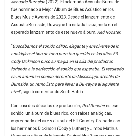
Acoustic Burnside
(2022). El aclamado Acoustic Burnside
fue nominado a Mejor Álbum de Blues Acústico en los
Blues Music Awards de 2023. Desde el lanzamiento de
Acoustic Burnside, Duwayne ha estado trabajando en el
esperado lanzamiento de este nuevo álbum,
Red Rooster
.
“
Buscábamos el sonido cálido, elegante y envolvente de lo
analógico: el tipo de tono puro tan querido en los años 60.
Cody Dickinson puso su magia en la silla del productor,
forjando a la perfección el sonido que esperaba. El resultado
es un auténtico sonido del norte de Mississippi, al estilo de
Burnside, un ritmo listo para llevar a Duwayne al siguiente
nivel
”, siguió comentando Scott Hatch.
Con casi dos décadas de producción,
Red Rooster
es ese
sonido: un álbum de blues rico, con raíces analógicas,
impregnado del aire y el soul del Hill Country. Grabado con
los hermanos Dickinson (Cody y Luther) y Jimbo Mathus
(fundador y líder de la banda Squirrel Nut Zippers), es una