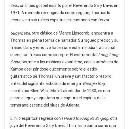
Zion
, un blues góspel escrito por el Reverendo Gary Davis en
1971. A menudo reimaginado como reggae, Thomas lo
devuelve a sus raíces espirituales, cantando con fervor.
Sugarbabe
, otro clásico de Mance Lipscomb, encuentra a
Thomas en plena forma de narrador. Su rsgueo preciso y su
fraseo claro y emotivo hacen que esta melodía tradicional
suene tan fresca como siempre. El instrumental
Long, Long
Gone
, permite a los músicos expandirse, con la armónica de
Kampa deslizándose dulcemente sobre el estilo
guitarrístico de Thomas: un breve y satisfactorio respiro
antes del siguiente estallido de energía.
Georgia Rag
,
escrita por Blind Willie McTell alrededor de 1930, es una
pieza alegre y juguetona que captura el espíritu de la
temprana escena del blues de Atlanta.
El hilo espiritual regresa con
I Heard the Angels Singing
, otra
joya del Reverendo Gary Davis. Thomas la canta como una