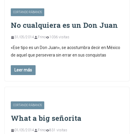
CORTANDO RÁBANOS
No cualquiera es un Don Juan
31/05/2014
Frino
1036 visitas
«Ese tipo es un Don Juan», se acostumbra decir en México
de aquel que persevera sin errar en sus conquistas
Leer más
CORTANDO RÁBANOS
What a big señorita
01/05/2014
Frino
831 visitas