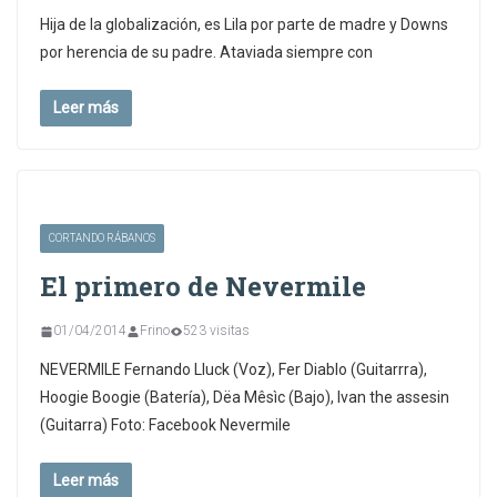
Hija de la globalización, es Lila por parte de madre y Downs
por herencia de su padre. Ataviada siempre con
Leer más
CORTANDO RÁBANOS
El primero de Nevermile
01/04/2014
Frino
523 visitas
NEVERMILE Fernando Lluck (Voz), Fer Diablo (Guitarrra),
Hoogie Boogie (Batería), Dëa Mêsìc (Bajo), Ivan the assesin
(Guitarra) Foto: Facebook Nevermile
Leer más