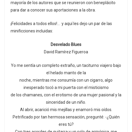
mayoría de los autores que se reunieron con beneplácito
para dar a conocer sus aportaciones a la obra.
¡Felicidades a todos ellos!… y aquí les dejo un par de las
minificciones incluidas:
Desvelado Blues
David Ramírez Figueroa
Yo me sentía un completo extraño, un taciturno viajero bajo
el helado manto de la
noche, mientras me consumía con un cigarro, algo
inesperado tocó a mi puerta con el misticismo
de los chamanes, con el erotismo de una mujer pasional y la
sinceridad de un niño.
Al abrir, acarició mis mejillas y enamoró mis oídos.
Petrificado por tan hermosa sensación, pregunté: -¿Quién
eres tú?
Con tres acordes de guitarra y un solo de armónica, me