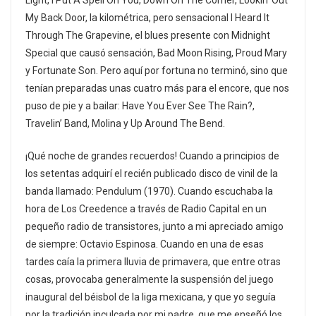
Light, I Put A Spell On You, Down On The Corner, Lookin’ Out
My Back Door, la kilométrica, pero sensacional I Heard It
Through The Grapevine, el blues presente con Midnight
Special que causó sensación, Bad Moon Rising, Proud Mary
y Fortunate Son. Pero aquí por fortuna no terminó, sino que
tenían preparadas unas cuatro más para el encore, que nos
puso de pie y a bailar: Have You Ever See The Rain?,
Travelin’ Band, Molina y Up Around The Bend.
¡Qué noche de grandes recuerdos! Cuando a principios de
los setentas adquirí el recién publicado disco de vinil de la
banda llamado: Pendulum (1970). Cuando escuchaba la
hora de Los Creedence a través de Radio Capital en un
pequeño radio de transistores, junto a mi apreciado amigo
de siempre: Octavio Espinosa. Cuando en una de esas
tardes caía la primera lluvia de primavera, que entre otras
cosas, provocaba generalmente la suspensión del juego
inaugural del béisbol de la liga mexicana, y que yo seguía
por la tradición inculcada por mi padre, que me enseñó los