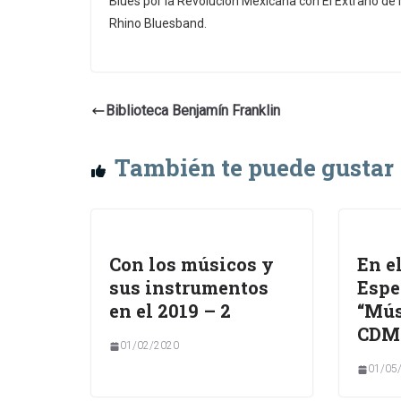
Blues por la Revolución Mexicana con El Extraño de l
Rhino Bluesband.
Biblioteca Benjamín Franklin
También te puede gustar
Con los músicos y
En e
sus instrumentos
Espe
en el 2019 – 2
“Mús
CDM
01/02/2020
01/05