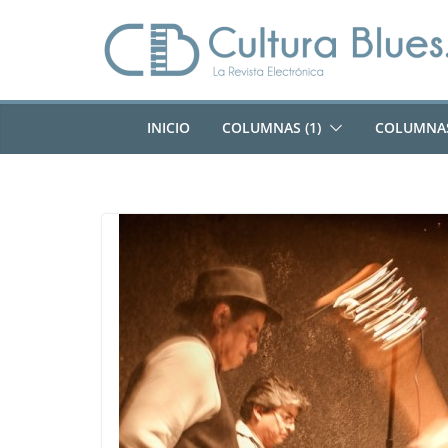
Saltar
al
contenido
INICIO
COLUMNAS (1)
COLUMNAS