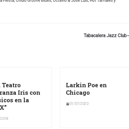
a Fiesta, Ofidio Groove Blues, Octavio & José Luis, Hot Tamales y
Tabacalera Jazz Club
l Teatro
Larkin Poe en
ranza Iris con
Chicago
icos en la
01/07/2020
X”
/2018