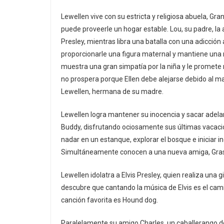
Lewellen vive con su estricta y religiosa abuela, Gr
puede proveerle un hogar estable. Lou, su padre, la
Presley, mientras libra una batalla con una adicción 
proporcionarle una figura maternal y mantiene una 
muestra una gran simpatía por la niña y le promete r
no prospera porque Ellen debe alejarse debido al ma
Lewellen, hermana de su madre.
Lewellen logra mantener su inocencia y sacar adela
Buddy, disfrutando ociosamente sus últimas vacaci
nadar en un estanque, explorar el bosque e iniciar 
Simultáneamente conocen a una nueva amiga, Grass
Lewellen idolatra a Elvis Presley, quien realiza una 
descubre que cantando la música de Elvis es el cami
canción favorita es Hound dog.
Paralelamente su amigo Charles, un caballerango de