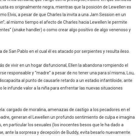
usta es originalmente negra, mientras que la posición de Lewellen es
mo Elvis, a pesar de que Charles la invita a una Jam Session en un
n”; al mismo tiempo el afecto de Charles hacia Lewellen le permite
entes” (snake handler) o como crear algo positivo de algo venenoso y
 de San Pablo en el cual él es atacado por serpientes y resulta ileso.
de vivir en un hogar disfuncional, Ellen la abandona rompiendo el
rse responsable y “madre” a pesar de no tener una para sí misma; Lou,
 discapacita al punto de causarle retardo a un estadio infantiloide; ante
lo le infunde valor a la niña para enfrentar las nuevas situaciones
ela: cargado de moralina, amenazas de castigo a los pecadores en el
 padre, generan el Lewellen un profundo sentimiento de culpa e imagina
en particular los sexuales (los inocentes besos que le ha dado a
que, ante la sorpresa y decepción de Buddy, evita besarlo nuevamente.