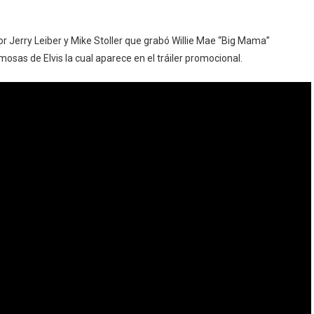
or Jerry Leiber y Mike Stoller que grabó Willie Mae “Big Mama”
sas de Elvis la cual aparece en el tráiler promocional.