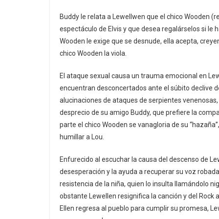
Buddy le relata a Lewellwen que el chico Wooden (rep
espectáculo de Elvis y que desea regalárselos si le h
Wooden le exige que se desnude, ella acepta, crey
chico Wooden la viola.
El ataque sexual causa un trauma emocional en Le
encuentran desconcertados ante el súbito declive de 
alucinaciones de ataques de serpientes venenosas, v
desprecio de su amigo Buddy, que prefiere la compa
parte el chico Wooden se vanagloria de su “hazaña”
humillar a Lou.
Enfurecido al escuchar la causa del descenso de Lewe
desesperación y la ayuda a recuperar su voz robada
resistencia de la niña, quien lo insulta llamándolo ni
obstante Lewellen resignifica la canción y del Rock
Ellen regresa al pueblo para cumplir su promesa, Le