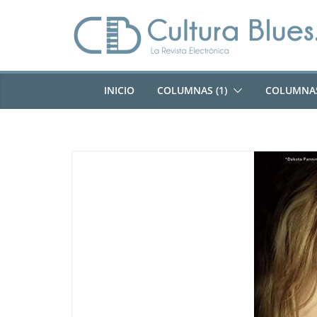
Saltar
al
contenido
INICIO
COLUMNAS (1)
COLUMNAS