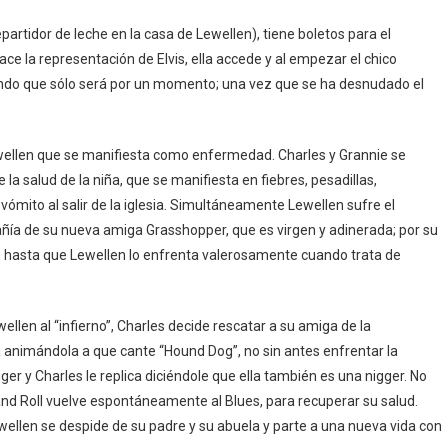
artidor de leche en la casa de Lewellen), tiene boletos para el
ace la representación de Elvis, ella accede y al empezar el chico
endo que sólo será por un momento; una vez que se ha desnudado el
wellen que se manifiesta como enfermedad. Charles y Grannie se
la salud de la niña, que se manifiesta en fiebres, pesadillas,
ómito al salir de la iglesia. Simultáneamente Lewellen sufre el
ñía de su nueva amiga Grasshopper, que es virgen y adinerada; por su
, hasta que Lewellen lo enfrenta valerosamente cuando trata de
llen al “infierno”, Charles decide rescatar a su amiga de la
 animándola a que cante “Hound Dog”, no sin antes enfrentar la
gger y Charles le replica diciéndole que ella también es una nigger. No
 and Roll vuelve espontáneamente al Blues, para recuperar su salud.
wellen se despide de su padre y su abuela y parte a una nueva vida con