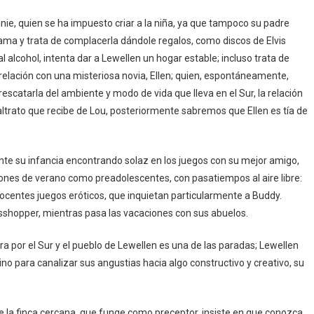
annie, quien se ha impuesto criar a la niña, ya que tampoco su padre
 ama y trata de complacerla dándole regalos, como discos de Elvis
al alcohol, intenta dar a Lewellen un hogar estable; incluso trata de
relación con una misteriosa novia, Ellen; quien, espontáneamente,
escatarla del ambiente y modo de vida que lleva en el Sur, la relación
ltrato que recibe de Lou, posteriormente sabremos que Ellen es tía de
nte su infancia encontrando solaz en los juegos con su mejor amigo,
ones de verano como preadolescentes, con pasatiempos al aire libre:
inocentes juegos eróticos, que inquietan particularmente a Buddy.
hopper, mientras pasa las vacaciones con sus abuelos.
gira por el Sur y el pueblo de Lewellen es una de las paradas; Lewellen
no para canalizar sus angustias hacia algo constructivo y creativo, su
 la finca cercana, que funge como preceptor, insiste en que conozca