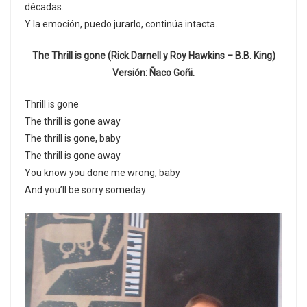
décadas.
Y la emoción, puedo jurarlo, continúa intacta.
The Thrill is gone (Rick Darnell y Roy Hawkins – B.B. King)
Versión: Ñaco Goñi.
Thrill is gone
The thrill is gone away
The thrill is gone, baby
The thrill is gone away
You know you done me wrong, baby
And you’ll be sorry someday