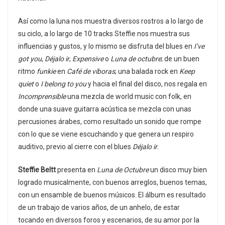
Así como la luna nos muestra diversos rostros a lo largo de
su ciclo, a lo largo de 10 tracks Steffie nos muestra sus
influencias y gustos, y lo mismo se disfruta del blues en
I’ve
got you
,
Déjalo ir
,
Expensive
o
Luna de octubre
; de un buen
ritmo
funkie
en
Café de víboras
; una balada rock en
Keep
quiet
o
I belong to you
y hacia el final del disco, nos regala en
Incomprensible
una mezcla de world music con folk, en
donde una suave guitarra acústica se mezcla con unas
percusiones árabes, como resultado un sonido que rompe
con lo que se viene escuchando y que genera un respiro
auditivo, previo al cierre con el blues
Déjalo ir
.
Steffie Beltt
presenta en
Luna de Octubre
un disco muy bien
logrado musicalmente, con buenos arreglos, buenos temas,
con un ensamble de buenos músicos. El álbum es resultado
de un trabajo de varios años, de un anhelo, de estar
tocando en diversos foros y escenarios, de su amor por la