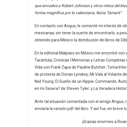
que envuelve a Robert Johnson y otros mitos del blue
forma magnífica por la valenciana, Núria Tamarit”.
En contacto con Angux, le comenté mi interés de obt
mexicanas; sin tener la suerte de encontrarlo, a p
obtenido para México la distribución de libros de Di
En la editorial Malpaso en México me encontré con 
Tarántula, Crónicas I Memorias y Letras Completas de 
Vida con Frank Zapa de Pauline Butcher; Toma Interi
de protesta de Dorian Lynskey; Mi Vida al Volante
Neil Young. El Sueño de un Hippie; Commando. Aut
en mi Sesera? de Steven Tyler; y La Veradera Histor
Ante tal situación comentada con el amigo Angux, r
enviaría la versión pdf del libro. Y así fue, en brev
¡Gracias enormes a Ricar