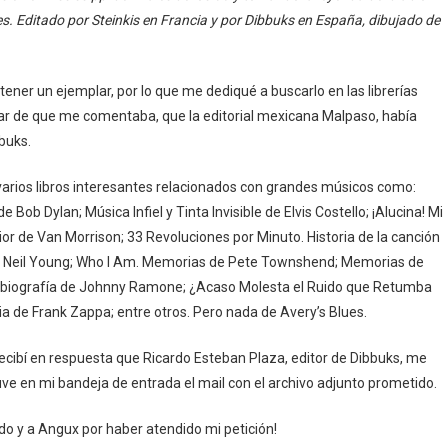
s. Editado por Steinkis en Francia y por Dibbuks en España, dibujado de
ener un ejemplar, por lo que me dediqué a buscarlo en las librerías
esar de que me comentaba, que la editorial mexicana Malpaso, había
bbuks.
varios libros interesantes relacionados con grandes músicos como:
Bob Dylan; Música Infiel y Tinta Invisible de Elvis Costello; ¡Alucina! Mi
or de Van Morrison; 33 Revoluciones por Minuto. Historia de la canción
 de Neil Young; Who I Am. Memorias de Pete Townshend; Memorias de
obiografía de Johnny Ramone; ¿Acaso Molesta el Ruido que Retumba
ia de Frank Zappa; entre otros. Pero nada de Avery’s Blues.
ecibí en respuesta que Ricardo Esteban Plaza, editor de Dibbuks, me
e tuve en mi bandeja de entrada el mail con el archivo adjunto prometido.
do y a Angux por haber atendido mi petición!