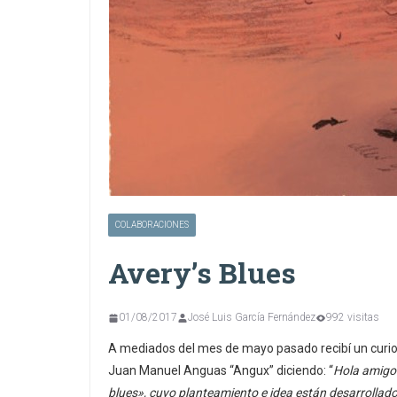
COLABORACIONES
Avery’s Blues
01/08/2017
José Luis García Fernández
992 visitas
A mediados del mes de mayo pasado recibí un curio
Juan Manuel Anguas “Angux” diciendo: “
Hola amigos
blues», cuyo planteamiento e idea están desarrollados