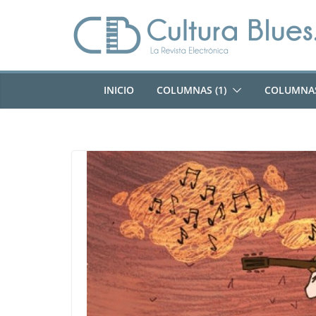
Saltar
al
contenido
INICIO
COLUMNAS (1)
COLUMNAS