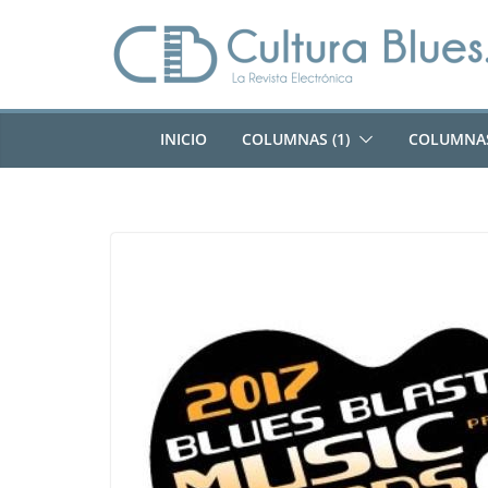
Saltar
al
contenido
INICIO
COLUMNAS (1)
COLUMNAS