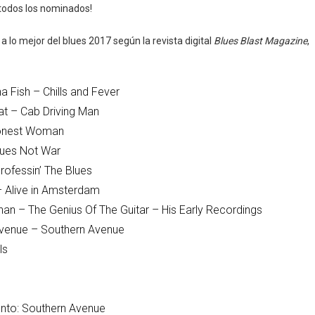
a todos los nominados!
a lo mejor del blues 2017 según la revista digital
Blues Blast Magazine
,
Fish – Chills and Fever
eat – Cab Driving Man
Honest Woman
lues Not War
rofessin’ The Blues
– Alive in Amsterdam
an – The Genius Of The Guitar – His Early Recordings
Avenue – Southern Avenue
ls
ento: Southern Avenue