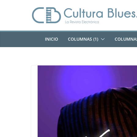
Saltar
al
contenido
INICIO
COLUMNAS (1)
COLUMNAS