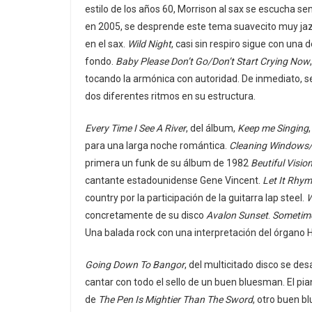
estilo de los años 60, Morrison al sax se escucha sen
en 2005, se desprende este tema suavecito muy ja
en el sax.
Wild Night
, casi sin respiro sigue con una
fondo.
Baby Please Don’t Go/Don’t Start Crying Now
tocando la armónica con autoridad. De inmediato, 
dos diferentes ritmos en su estructura.
Every Time I See A River
, del álbum,
Keep me Singing
para una larga noche romántica.
Cleaning Windows/
primera un funk de su álbum de 1982
Beutiful Visio
cantante estadounidense Gene Vincent.
Let It Rhy
country por la participación de la guitarra lap steel.
W
concretamente de su disco
Avalon Sunset
.
Sometim
Una balada rock con una interpretación del órgano
Going Down To Bangor
, del multicitado disco se des
cantar con todo el sello de un buen bluesman. El pi
de
The Pen Is Mightier Than The Sword
, otro buen b