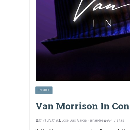
EN VIDEO
Van Morrison In Con
01/10/2018
José Luis García Fernández
984 visitas