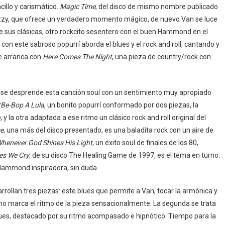
cillo y carismático.
Magic Time
, del disco de mismo nombre publicado
zzy, que ofrece un verdadero momento mágico, de nuevo Van se luce
 de sus clásicas, otro rockcito sesentero con el buen Hammond en el
, con este sabroso popurrí aborda el blues y el rock and roll, cantando y
se arranca con
Here Comes The Night
, una pieza de country/rock con
, se desprende esta canción soul con un sentimiento muy apropiado
Be-Bop A Lula
, un bonito popurrí conformado por dos piezas, la
n
, y la otra adaptada a ese ritmo un clásico rock and roll original del
me
, una más del disco presentado, es una baladita rock con un aire de
henever God Shines His Light
, un éxito soul de finales de los 80,
es We Cry
, de su disco The Healing Game de 1997, es el tema en turno.
 Hammond inspiradora, sin duda.
arrollan tres piezas: este blues que permite a Van, tocar la armónica y
ano marca el ritmo de la pieza sensacionalmente. La segunda se trata
lues, destacado por su ritmo acompasado e hipnótico. Tiempo para la