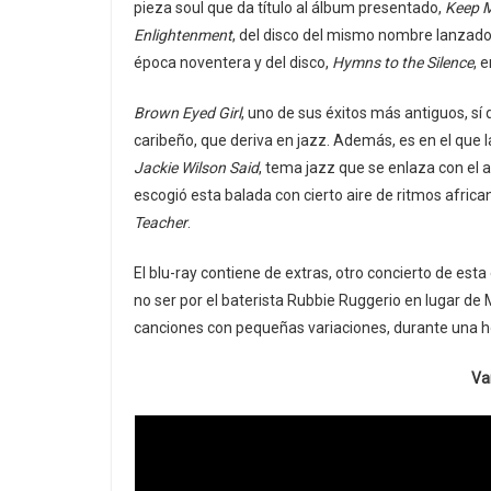
pieza soul que da título al álbum presentado,
Keep M
Enlightenment
, del disco del mismo nombre lanzado
época noventera y del disco,
Hymns to the Silence
, 
Brown Eyed Girl
, uno de sus éxitos más antiguos, sí 
caribeño, que deriva en jazz. Además, es en el que l
Jackie Wilson Said
, tema jazz que se enlaza con el an
escogió esta balada con cierto aire de ritmos african
Teacher
.
El blu-ray contiene de extras, otro concierto de est
no ser por el baterista Rubbie Ruggerio en lugar de
canciones con pequeñas variaciones, durante una h
Va