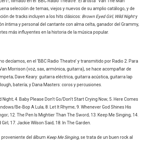
rt-, filmado en el ‘BBC Radio Theatre’. El artista “Van The Man”
buena selección de temas, viejos y nuevos de su amplio catálogo, y de
cción de tracks incluyen a los hits clásicos:
Brown Eyed Girl, Wild Night
y
ón íntima y personal del cantante con alma celta, ganador del Grammy,
tes más influyentes en la historia de la música popular.
o decíamos, en el ‘BBC Radio Theatre’ y transmitido por Radio 2. Para
 Van Morrison (voz, sax, armónica, guitarra), se hace acompañar de
eta; Dave Keary: guitarra eléctrica, guitarra acústica, guitarra lap
Clough, batería; y Dana Masters: coros y percusiones.
ild Night; 4. Baby Please Don’t Go/Don’t Start Crying Now; 5. Here Comes
 Windows/Be-Bop A Lula; 8. Let It Rhyme; 9. Whenever God Shines His
gor; 12. The Pen Is Mightier Than The Sword; 13. Keep Me Singing; 14.
irl; 17. Jackie Wilson Said; 18. In The Garden.
to proveniente del álbum
Keep Me Singing
, se trata de un buen rock al