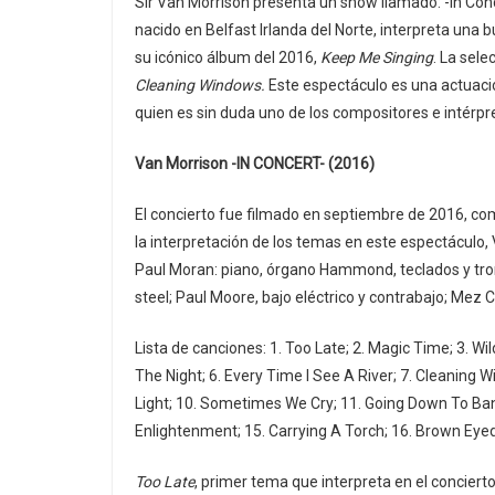
Sir Van Morrison presenta un show llamado: -In Conce
nacido en Belfast Irlanda del Norte, interpreta una 
su icónico álbum del 2016,
Keep Me Singing
. La sele
Cleaning Windows.
Este espectáculo es una actuaci
quien es sin duda uno de los compositores e intérpre
Van Morrison -IN CONCERT- (2016)
El concierto fue filmado en septiembre de 2016, com
la interpretación de los temas en este espectáculo,
Paul Moran: piano, órgano Hammond, teclados y tromp
steel; Paul Moore, bajo eléctrico y contrabajo; Mez 
Lista de canciones: 1. Too Late; 2. Magic Time; 3. W
The Night; 6. Every Time I See A River; 7. Cleaning
Light; 10. Sometimes We Cry; 11. Going Down To Ban
Enlightenment; 15. Carrying A Torch; 16. Brown Eyed G
Too Late
, primer tema que interpreta en el concier