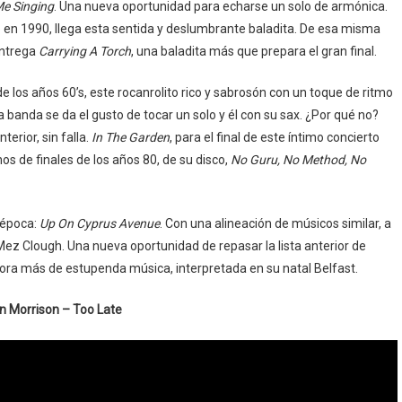
e Singing
. Una nueva oportunidad para echarse un solo de armónica.
 en 1990, llega esta sentida y deslumbrante baladita. De esa misma
entrega
Carrying A Torch
, una baladita más que prepara el gran final.
de los años 60’s, este rocanrolito rico y sabrosón con un toque de ritmo
a banda se da el gusto de tocar un solo y él con su sax. ¿Por qué no?
terior, sin falla.
In The Garden
, para el final de este íntimo concierto
os de finales de los años 80, de su disco,
No Guru, No Method, No
a época:
Up On Cyprus Avenue
. Con una alineación de músicos similar, a
 Mez Clough. Una nueva oportunidad de repasar la lista anterior de
ora más de estupenda música, interpretada en su natal Belfast.
n Morrison – Too Late