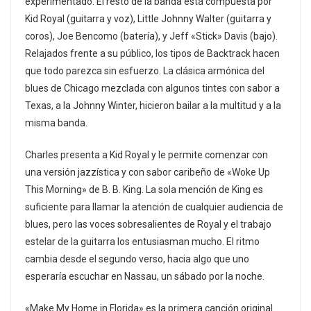
experimentado. El resto de la banda está compuesta por
Kid Royal (guitarra y voz), Little Johnny Walter (guitarra y
coros), Joe Bencomo (batería), y Jeff «Stick» Davis (bajo).
Relajados frente a su público, los tipos de Backtrack hacen
que todo parezca sin esfuerzo. La clásica armónica del
blues de Chicago mezclada con algunos tintes con sabor a
Texas, a la Johnny Winter, hicieron bailar a la multitud y a la
misma banda.
Charles presenta a Kid Royal y le permite comenzar con
una versión jazzística y con sabor caribeño de «Woke Up
This Morning» de B. B. King. La sola mención de King es
suficiente para llamar la atención de cualquier audiencia de
blues, pero las voces sobresalientes de Royal y el trabajo
estelar de la guitarra los entusiasman mucho. El ritmo
cambia desde el segundo verso, hacia algo que uno
esperaría escuchar en Nassau, un sábado por la noche.
«Make My Home in Florida» es la primera canción original