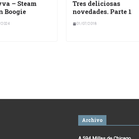
yva – Steam
Tres deliciosas
n Boogie
novedades. Parte 1
/2024
01/07/2018
Archivo
A 594 Millas de Chicago