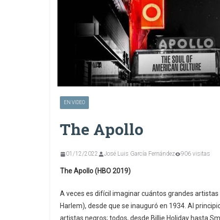
EN VIDEO
The Apollo
01/12/2022
José Luis García Fernández
906 visitas
The Apollo (HBO 2019)
A veces es difícil imaginar cuántos grandes artista
Harlem), desde que se inauguró en 1934. Al principi
artistas negros; todos, desde Billie Holiday hasta 