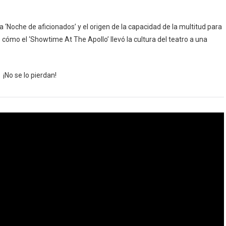
 ‘Noche de aficionados’ y el origen de la capacidad de la multitud para
cómo el ‘Showtime At The Apollo’ llevó la cultura del teatro a una
¡No se lo pierdan!