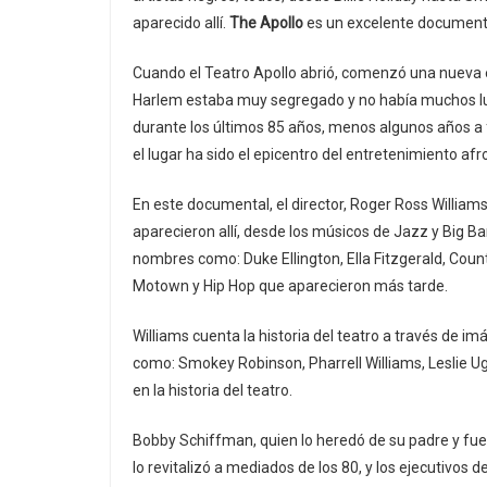
aparecido allí.
The Apollo
es un excelente documental
Cuando el Teatro Apollo abrió, comenzó una nueva 
Harlem estaba muy segregado y no había muchos lu
durante los últimos 85 años, menos algunos años a fi
el lugar ha sido el epicentro del entretenimiento af
En este documental, el director, Roger Ross Williams,
aparecieron allí, desde los músicos de Jazz y Big B
nombres como: Duke Ellington, Ella Fitzgerald, Count 
Motown y Hip Hop que aparecieron más tarde.
Williams cuenta la historia del teatro a través de i
como: Smokey Robinson, Pharrell Williams, Leslie U
en la historia del teatro.
Bobby Schiffman, quien lo heredó de su padre y fue 
lo revitalizó a mediados de los 80, y los ejecutivos d