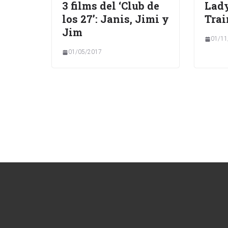
3 films del ‘Club de
Lad
los 27’: Janis, Jimi y
Trai
Jim
01/11
01/05/2017