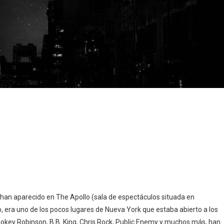
s han aparecido en The Apollo (sala de espectáculos situada en
o, era uno de los pocos lugares de Nueva York que estaba abierto a los
Smokey Robinson, B.B. King, Chris Rock, Public Enemy y muchos más, han