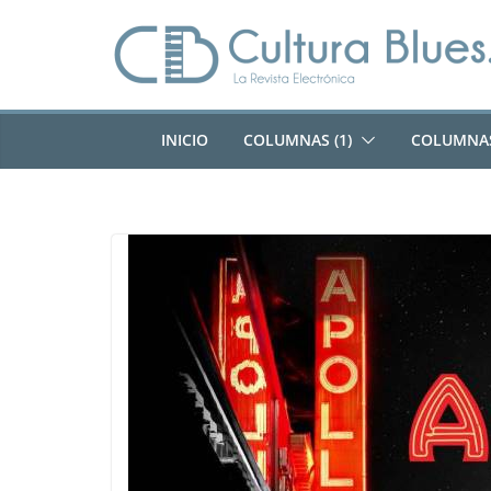
Saltar
al
contenido
INICIO
COLUMNAS (1)
COLUMNAS