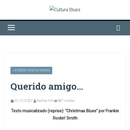
Saltar
al
contenido
LA POESÍA TIENE SU NORMA
Querido amigo…
01/12/2022
Norma Yim
687 visitas
Texto musicalizado (reprise): “Christmas Blues” por Frankie
Rockin’ Smith