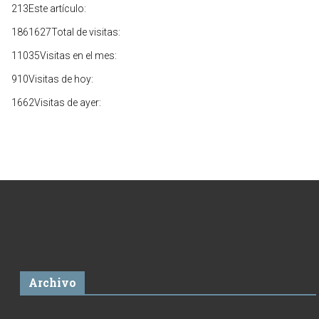
213
Este artículo:
1861627
Total de visitas:
11035
Visitas en el mes:
910
Visitas de hoy:
1662
Visitas de ayer:
Archivo