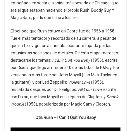
empeñado en sacar el sonido más pesado de Chicago, que
era el que estaban haciendo el propio Rush, Buddy Guy Y
Magic Sam, por lo que ficho a los tres.
El periodo que Rush estuvo en Cobre fue de 1956 a 1958.
Fue el más tentador y recordado de su carrera, a pesar de
que su feroz guitarra quedaba bastante tapada por las
entusiastas secciones de metales. De esta etapa merecen
destacarse los temas:
I Can’t Quit You Baby
(1956), escrita
por Dixon, que llegó al número 10 de las listas de R&B, y fue
versionada más tarde por John Mayall (con Mick Taylor en
la guitarra), y por Led Zeppelin;
Violent Love
(1956),
rescatada después por Dr. Feelgood;
All Your Love
, escrita
con Dixon, que tocó Mayall en la época de Clapton; y
Double
Trouble
(1958), popularizada por Magic Sam y Clapton.
Otis Rush – I Can´t Quit You Baby