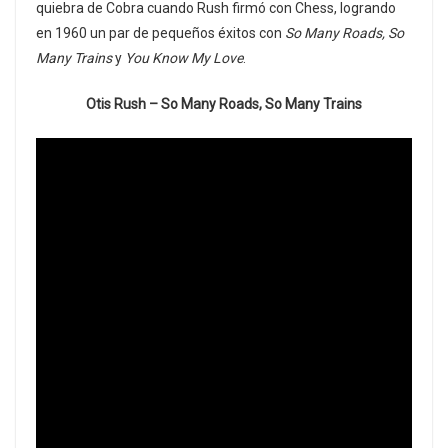
quiebra de Cobra cuando Rush firmó con Chess, logrando
en 1960 un par de pequeños éxitos con
So Many Roads, So
Many Trains
y
You Know My Love
.
Otis Rush – So Many Roads, So Many Trains