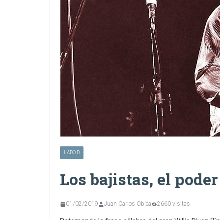
LADO B
Los bajistas, el poder
01/02/2019
Juan Carlos Oblea
2660 visitas