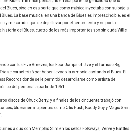
´m the Blues” me hace pensar, no en esa parte de genialidad que lo
a del Blues, sino en esa parte que como músico inyectaba con su bajo a
el Blues. La base musical en una banda de Blues es imprescindible, es el
ico y mesurado, que se deje llevar por el sentimiento y no por la
a historia del Blues, cuatro de los más importantes son sin duda Willie
ndo con los Five Breezes, los Four Jumps of Jive y el famoso Big
Trio se caracterizó por haber llevado la armonía cantando al Blues. El
ss Records donde se le permitió desarrollarse como artista de
úsico del personal a partir de 1951.
os discos de Chuck Berry, y a finales de los cincuenta trabajó con
entonces, bluesmen incipientes como Otis Rush, Buddy Guy y Magic Sam,
”.
bumes a dúo con Memphis Slim en los sellos Folkways, Verve y Battles.