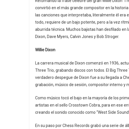
Retomando la frase célebre del gran Willie Dixon “I
convirtió en el más grande compositor en la histori
las canciones que interpretaba, literalmente él era 
todo, requiere de un bajo potente, pero a la vez rítm
aburrida técnica. Muchos bajistas han desfilado en l
Dixon, Dave Myers, Calvin Jones y Bob Stroger.
Willie Dixon
La carrera musical de Dixon comenzó en 1936, actua
Three Trio, grabando discos con todos. El Big Three 
verdadero despegue de Dixon fue a su llegada a Che
grabación, músico de sesión, compositor interno y m
Como músico tocó el bajo en la mayoría de los primer
artistas en el sello Crosstown Cobra, para en ese 
creando el sonido conocido como “West Side Sound
En su paso por Chess Records grabó una serie de ál