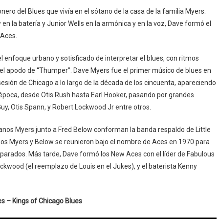
ero del Blues que vivía en el sótano de la casa de la familia Myers.
 en la batería y Junior Wells en la armónica y en la voz, Dave formó el
 Aces.
l enfoque urbano y sotisficado de interpretar el blues, con ritmos
on el apodo de “Thumper”. Dave Myers fue el primer músico de blues en
 sesión de Chicago a lo largo de la década de los cincuenta, apareciendo
a época, desde Otis Rush hasta Earl Hooker, pasando por grandes
y, Otis Spann, y Robert Lockwood Jr entre otros.
manos Myers junto a Fred Below conforman la banda respaldo de Little
nos Myers y Below se reunieron bajo el nombre de Aces en 1970 para
parados. Más tarde, Dave formó los New Aces con el líder de Fabulous
Lockwood (el reemplazo de Louis en el Jukes), y el baterista Kenny
s – Kings of Chicago Blues