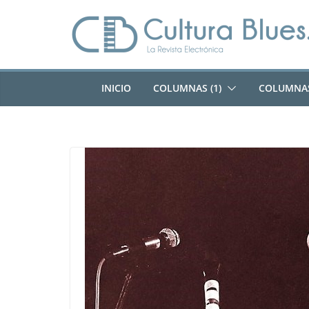
Saltar
al
contenido
INICIO
COLUMNAS (1)
COLUMNAS