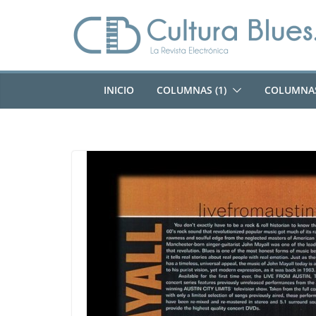
Saltar
al
contenido
INICIO
COLUMNAS (1)
COLUMNAS