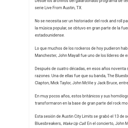
Desde los archivos del galardonado programa de tel
serie Live From Austin, TX.
No se necesita ser un historiador del rock and roll p
la música popular, se obtuvo en gran parte de la fu
estadounidense.
Lo que muchos de los rockeros de hoy pudieron haber
Manchester, John Mayall fue uno de los líderes de e
Después de cuatro décadas, en esos años noventa se
razones. Una de ellas fue que su banda, The Bluesbre
Clapton, Mick Taylor, John McVie y Jack Bruce, entr
En muy pocos años, estos británicos y sus homólogo
transformaron en la base de gran parte del rock mod
Esta sesión de Austin City Limits se grabó el 13 de
Bluesbreakers,
Wake Up Call
. En el concierto, John 