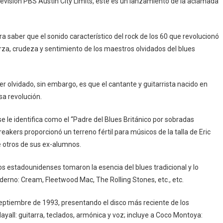
evisión PBS Austin City Limits, este es un lanzamiento de la aclamada
ara saber que el sonido característico del rock de los 60 que revolucionó
erza, crudeza y sentimiento de los maestros olvidados del blues
 olvidado, sin embargo, es que el cantante y guitarrista nacido en
sa revolución.
 le identifica como el “Padre del Blues Británico por sobradas
akers proporcionó un terreno fértil para músicos de la talla de Eric
e otros de sus ex-alumnos.
s estadounidenses tomaron la esencia del blues tradicional y lo
erno: Cream, Fleetwood Mac, The Rolling Stones, etc., etc.
 septiembre de 1993, presentando el disco más reciente de los
Mayall: guitarra, teclados, armónica y voz; incluye a Coco Montoya: