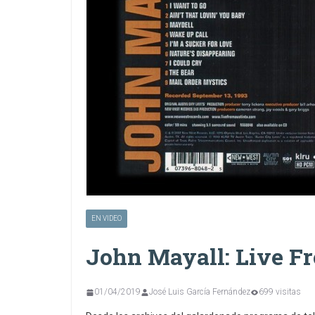
EN VIDEO
John Mayall: Live F
01/04/2019
José Luis García Fernández
699 visitas