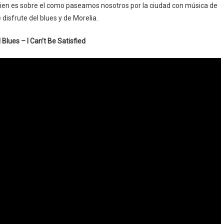
ien es sobre el como paseamos nosotros por la ciudad con música de
isfrute del blues y de Morelia.
 Blues – I Can’t Be Satisfied