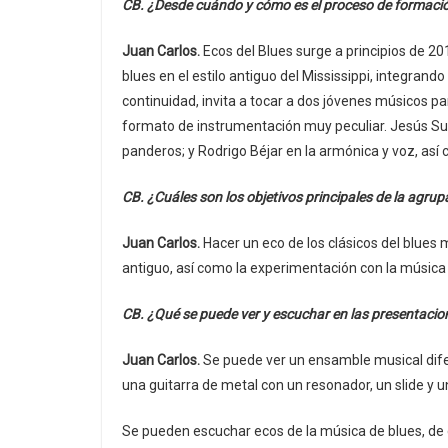
CB. ¿Desde cuándo y cómo es el proceso de formación
Juan Carlos.
Ecos del Blues surge a principios de 20
blues en el estilo antiguo del Mississippi, integra
continuidad, invita a tocar a dos jóvenes músicos 
formato de instrumentación muy peculiar. Jesús Suá
panderos; y Rodrigo Béjar en la armónica y voz, así 
CB. ¿Cuáles son los objetivos principales de la agru
Juan Carlos.
Hacer un eco de los clásicos del blues 
antiguo, así como la experimentación con la música 
CB. ¿Qué se puede ver y escuchar en las presentacio
Juan Carlos.
Se puede ver un ensamble musical dife
una guitarra de metal con un resonador, un slide y 
Se pueden escuchar ecos de la música de blues, de