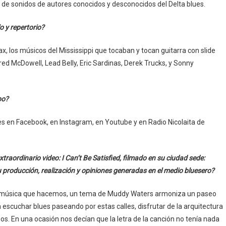
ién de sonidos de autores conocidos y desconocidos del Delta blues.
o y repertorio?
 los músicos del Mississippi que tocaban y tocan guitarra con slide
 McDowell, Lead Belly, Eric Sardinas, Derek Trucks, y Sonny
po?
ues en Facebook, en Instagram, en Youtube y en Radio Nicolaita de
raordinario video: I Can’t Be Satisfied, filmado en su ciudad sede:
 producción, realización y opiniones generadas en el medio bluesero?
 la música que hacemos, un tema de Muddy Waters armoniza un paseo
 escuchar blues paseando por estas calles, disfrutar de la arquitectura
mos. En una ocasión nos decían que la letra de la canción no tenía nada