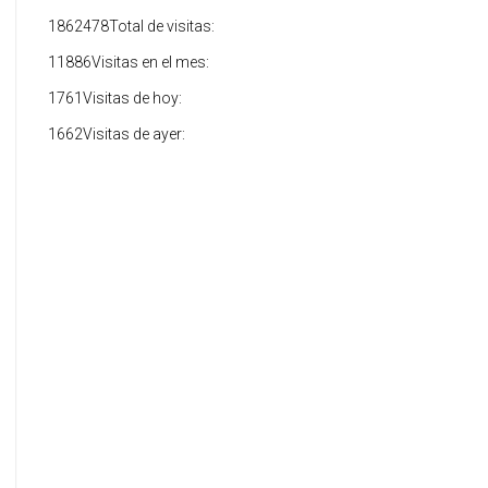
1862478
Total de visitas:
11886
Visitas en el mes:
1761
Visitas de hoy:
1662
Visitas de ayer: