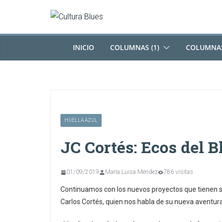
Saltar
al
contenido
INICIO
COLUMNAS (1)
COLUMNAS
HUELLA AZUL
JC Cortés: Ecos del B
01/09/2019
María Luisa Méndez
786 visitas
Continuamos con los nuevos proyectos que tienen su
Carlos Cortés, quien nos habla de su nueva aventur