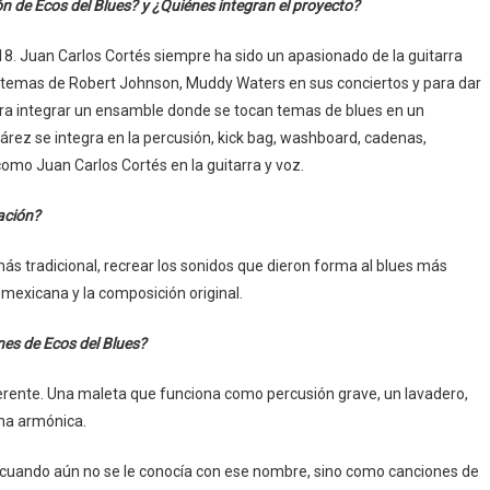
 de Ecos del Blues? y ¿Quiénes integran el proyecto?
18. Juan Carlos Cortés siempre ha sido un apasionado de la guitarra
ndo temas de Robert Johnson, Muddy Waters en sus conciertos y para dar
para integrar un ensamble donde se tocan temas de blues en un
rez se integra en la percusión, kick bag, washboard, cadenas,
como Juan Carlos Cortés en la guitarra y voz.
pación?
más tradicional, recrear los sonidos que dieron forma al blues más
mexicana y la composición original.
nes de Ecos del Blues?
rente. Una maleta que funciona como percusión grave, un lavadero,
una armónica.
 cuando aún no se le conocía con ese nombre, sino como canciones de