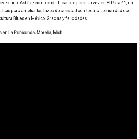
niversario. Así fue como pude tocar por primera vez en El Ruta 61, en
é Luis para ampliar los lazos de amistad con toda la comunidad que
Cultura Blues en México. Gracias y felicidades.
s en La Rubicunda, Morelia, Mich.