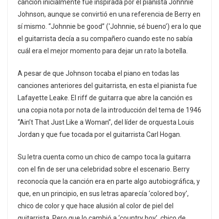
canción inicialmente fue inspirada por el pianista Johnnie
Johnson, aunque se convirtió en una referencia de Berry en
sí mismo. “Johnnie be good” (‘Johnnie, sé bueno’) era lo que
el guitarrista decía a su compañero cuando este no sabía
cuál era el mejor momento para dejar un rato la botella.
A pesar de que Johnson tocaba el piano en todas las
canciones anteriores del guitarrista, en esta el pianista fue
Lafayette Leake. El riff de guitarra que abre la canción es
una copia nota por nota de la introducción del tema de 1946
“Ain’t That Just Like a Woman”, del líder de orquesta Louis
Jordan y que fue tocada por el guitarrista Carl Hogan.
Su letra cuenta como un chico de campo toca la guitarra
con el fin de ser una celebridad sobre el escenario. Berry
reconocía que la canción era en parte algo autobiográfica, y
que, en un principio, en sus letras aparecía ‘colored boy’,
chico de color y que hace alusión al color de piel del
guitarrista. Pero que lo cambió a ‘country boy’, chico de