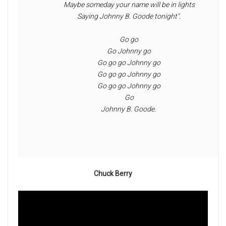
 Maybe someday your name will be in lights
 Saying Johnny B. Goode tonight".
 Go go
 Go Johnny go
 Go go go Johnny go
 Go go go Johnny go
 Go go go Johnny go
 Go
 Johnny B. Goode. 
Chuck Berry