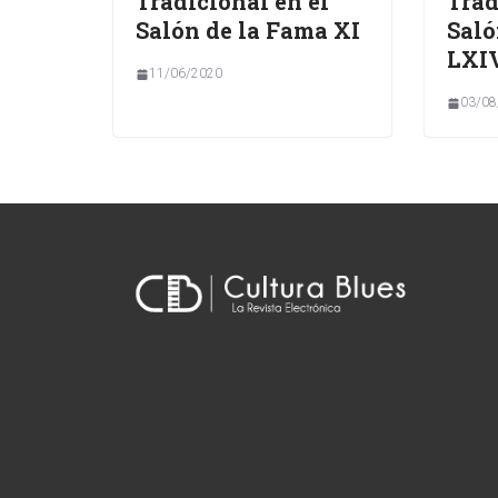
Tradicional en el
Trad
Salón de la Fama XI
Saló
LXI
11/06/2020
03/08