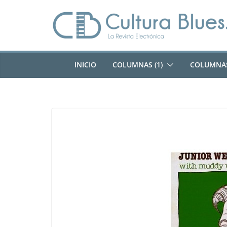
Saltar
al
contenido
INICIO
COLUMNAS (1)
COLUMNAS