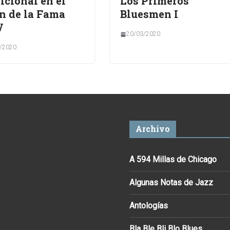
icional en el
Los Primeros
n de la Fama
Bluesmen I
V
20/03/2020
/2020
Archivo
A 594 Millas de Chicago
Algunas Notas de Jazz
Antologías
Bla Ble Bli Blo Blues