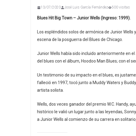
13/07/2020
José Luis García Fernández
500 visitas
Blues Hit Big Town – Junior Wells (Ingreso: 1999).
Los espléndidos solos de armónica de Junior Wells y
escena de la posguerra del Blues de Chicago.
Junior Wells había sido incluido anteriormente en el
del blues con el álbum, Hoodoo Man Blues; con el senc
Un testimonio de su impacto en el blues, es justamen
falleció en 1997, tocó junto a Muddy Waters y Buddy
artista solista.
Wells, dos veces ganador del premio W.C. Handy, ayud
histórico le valió un lugar junto a las leyendas, Sonn
a Junior Wells al comienzo de su carrera en solitar