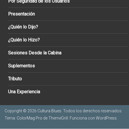
Por Seguridad de los Usuarios
Presentación
¿Quién lo Dijo?
¿Quién lo Hizo?
Sesiones Desde la Cabina
Suplementos
Tributo
Una Experiencia
Copyright © 2026
Cultura Blues
. Todos los derechos reservados.
Tema:
ColorMag Pro
de ThemeGrill. Funciona con
WordPress
.