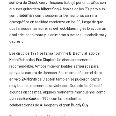
sombra
de Chuck Berry. Después trabajó por unos años con
el súper guitarrista
Albert King
A finales de los 70, pero aún
como
sideman
, como sesionista. De hecho, su carrera
discográfica en realidad comienza en los 90, luego de que
dos famosísimas estrellas del rock-blues inglés lo ayudaran
a salir del anonimato y le animáran a tratar su alcoholismo y
depresión.
Ese disco de 1991 se llama “Johnnie B. Bad” y al lado de
Keith Richards
y
Eric Clapton
. Un disco sumamente
recomendable. Ambos hicieron loables esfuerzos para
apoyar la carrera de Johnson. Ese mismo año, en el disco
en vivo
24 Nights
de Clapton también se pudieron captar
muy buenos momentos de Johnson. Durante los 90 editó
algunos discos más, algunos realmente muy buenos, como
Johnnie Be Back
de 1995 con las excelentes
colaboraciones de Al Kooper y el gran
Buddy Guy
.