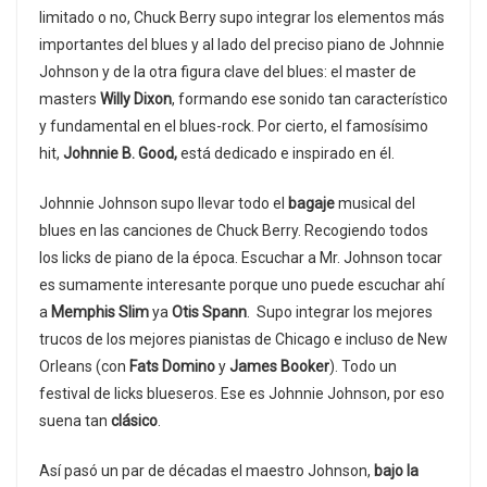
limitado o no, Chuck Berry supo integrar los elementos más
importantes del blues y al lado del preciso piano de Johnnie
Johnson y de la otra figura clave del blues: el master de
masters
Willy Dixon
, formando ese sonido tan característico
y fundamental en el blues-rock. Por cierto, el famosísimo
hit,
Johnnie B. Good,
está dedicado e inspirado en él.
Johnnie Johnson supo llevar todo el
bagaje
musical del
blues en las canciones de Chuck Berry. Recogiendo todos
los licks de piano de la época. Escuchar a Mr. Johnson tocar
es sumamente interesante porque uno puede escuchar ahí
a
Memphis Slim
ya
Otis Spann
. Supo integrar los mejores
trucos de los mejores pianistas de Chicago e incluso de New
Orleans (con
Fats Domino
y
James Booker
). Todo un
festival de licks blueseros. Ese es Johnnie Johnson, por eso
suena tan
clásico
.
Así pasó un par de décadas el maestro Johnson,
bajo la