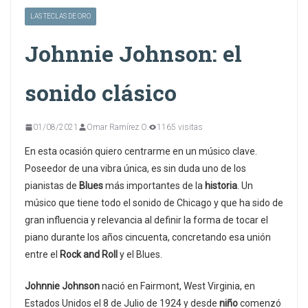
LAS TECLAS DE ORO
Johnnie Johnson: el
sonido clásico
01/08/2021
Omar Ramírez O.
1165 visitas
En esta ocasión quiero centrarme en un músico clave.
Poseedor de una vibra única, es sin duda uno de los
pianistas de
Blues
más importantes de la
historia
. Un
músico que tiene todo el sonido de Chicago y que ha sido de
gran influencia y relevancia al definir la forma de tocar el
piano durante los años cincuenta, concretando esa unión
entre el
Rock and Roll
y el Blues.
Johnnie Johnson
nació en Fairmont, West Virginia, en
Estados Unidos el 8 de Julio de 1924 y desde
niño
comenzó