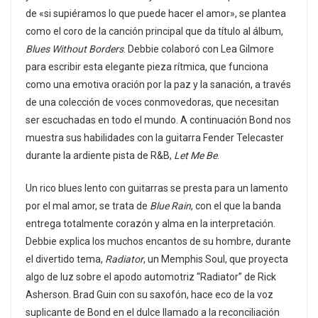
de «si supiéramos lo que puede hacer el amor», se plantea
como el coro de la canción principal que da título al álbum,
Blues Without Borders
. Debbie colaboró ​​con Lea Gilmore
para escribir esta elegante pieza rítmica, que funciona
como una emotiva oración por la paz y la sanación, a través
de una colección de voces conmovedoras, que necesitan
ser escuchadas en todo el mundo. A continuación Bond nos
muestra sus habilidades con la guitarra Fender Telecaster
durante la ardiente pista de R&B,
Let Me Be
.
Un rico blues lento con guitarras se presta para un lamento
por el mal amor, se trata de
Blue Rain
, con el que la banda
entrega totalmente corazón y alma en la interpretación.
Debbie explica los muchos encantos de su hombre, durante
el divertido tema,
Radiator
, un Memphis Soul, que proyecta
algo de luz sobre el apodo automotriz “Radiator” de Rick
Asherson. Brad Guin con su saxofón, hace eco de la voz
suplicante de Bond en el dulce llamado a la reconciliación