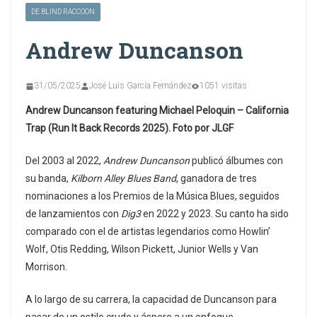
DE BLIND RACCOON
Andrew Duncanson
31/05/2025
José Luis García Fernández
1051 visitas
Andrew Duncanson featuring Michael Peloquin – California
Trap (Run It Back Records 2025). Foto por JLGF
Del 2003 al 2022,
Andrew Duncanson
publicó álbumes con
su banda,
Kilborn Alley Blues Band
, ganadora de tres
nominaciones a los Premios de la Música Blues, seguidos
de lanzamientos con
Dig3
en 2022 y 2023. Su canto ha sido
comparado con el de artistas legendarios como Howlin’
Wolf, Otis Redding, Wilson Pickett, Junior Wells y Van
Morrison.
A lo largo de su carrera, la capacidad de Duncanson para