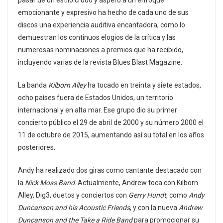
pasar de un estilo crudo y áspero a un enfoque
emocionante y expresivo ha hecho de cada uno de sus
discos una experiencia auditiva encantadora, como lo
demuestran los continuos elogios de la crítica y las
numerosas nominaciones a premios que ha recibido,
incluyendo varias de la revista Blues Blast Magazine.
La banda
Kilborn Alley
ha tocado en treinta y siete estados,
ocho países fuera de Estados Unidos, un territorio
internacional y en alta mar. Ese grupo dio su primer
concierto público el 29 de abril de 2000 y su número 2000 el
11 de octubre de 2015, aumentando así su total en los años
posteriores.
Andy ha realizado dos giras como cantante destacado con
la
Nick Moss Band
. Actualmente, Andrew toca con Kilborn
Alley, Dig3, duetos y conciertos con
Gerry Hundt
, como
Andy
Duncanson and his Acoustic Friends
, y con la nueva
Andrew
Duncanson and the Take a Ride Band
para promocionar su