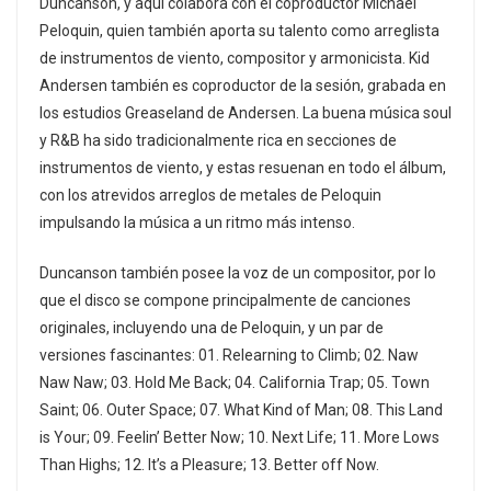
Duncanson, y aquí colabora con el coproductor Michael
Peloquin, quien también aporta su talento como arreglista
de instrumentos de viento, compositor y armonicista. Kid
Andersen también es coproductor de la sesión, grabada en
los estudios Greaseland de Andersen. La buena música soul
y R&B ha sido tradicionalmente rica en secciones de
instrumentos de viento, y estas resuenan en todo el álbum,
con los atrevidos arreglos de metales de Peloquin
impulsando la música a un ritmo más intenso.
Duncanson también posee la voz de un compositor, por lo
que el disco se compone principalmente de canciones
originales, incluyendo una de Peloquin, y un par de
versiones fascinantes: 01. Relearning to Climb; 02. Naw
Naw Naw; 03. Hold Me Back; 04. California Trap; 05. Town
Saint; 06. Outer Space; 07. What Kind of Man; 08. This Land
is Your; 09. Feelin’ Better Now; 10. Next Life; 11. More Lows
Than Highs; 12. It’s a Pleasure; 13. Better off Now.