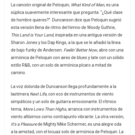
La canción original de Peloquin,
What Kind of Man
, es una
súplica suavemente interesante que pregunta: “¿Qué clase
de hombre quieres?”. Duncanson dice que Peloquin sugirió
esta versión llena de ritmo del himno de Woody Guthrie,
This Land is Your Land
, inspirada en una antigua versión de
Sharon Jones y los Dap Kings, a la que se le añadió la línea
de bajo funky de Andersen.
Feelin’ Better Now
, abre con una
armónica de Peloquin con aires de blues y late con un sólido
estilo R&B, con un solo de armónica pícaro a mitad de
camino.
La voz dolorida de Duncanson llega profundamente a la
lastimera
Next Life
, con eco de instrumentos de viento
simpáticos y un solo de guitarra emocionante. El rítmico
tema,
More Lows Than Highs
, arranca con instrumentos de
viento altísimos como contrapunto vibrante. La otra versión,
It’s a Pleasure
de Mighty Mike Schermer, es una alegre oda
a la amistad, con el locuaz solo de armónica de Peloquin. La