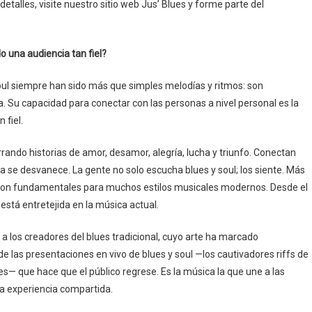
detalles, visite nuestro sitio web Jus’ Blues y forme parte del
o una audiencia tan fiel?
l soul siempre han sido más que simples melodías y ritmos: son
a. Su capacidad para conectar con las personas a nivel personal es la
 fiel.
ando historias de amor, desamor, alegría, lucha y triunfo. Conectan
 se desvanece. La gente no solo escucha blues y soul; los siente. Más
ul son fundamentales para muchos estilos musicales modernos. Desde el
a está entretejida en la música actual.
n a los creadores del blues tradicional, cuyo arte ha marcado
e las presentaciones en vivo de blues y soul —los cautivadores riffs de
les— que hace que el público regrese. Es la música la que une a las
a experiencia compartida.