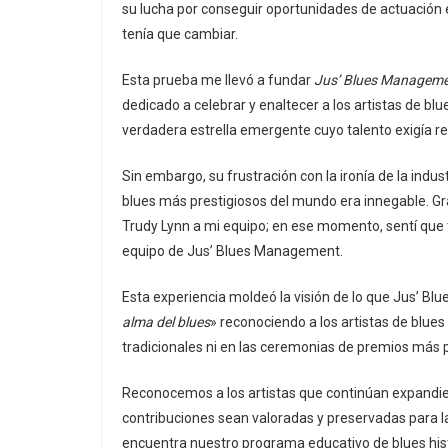
su lucha por conseguir oportunidades de actuación e
tenía que cambiar.
Esta prueba me llevó a fundar
Jus’ Blues Managem
dedicado a celebrar y enaltecer a los artistas de bl
verdadera estrella emergente cuyo talento exigía r
Sin embargo, su frustración con la ironía de la ind
blues más prestigiosos del mundo era innegable. Grac
Trudy Lynn a mi equipo; en ese momento, sentí que t
equipo de Jus’ Blues Management.
Esta experiencia moldeó la visión de lo que Jus’ Bl
alma del blues
» reconociendo a los artistas de blue
tradicionales ni en las ceremonias de premios más 
Reconocemos a los artistas que continúan expandiend
contribuciones sean valoradas y preservadas para l
encuentra nuestro programa educativo de blues his