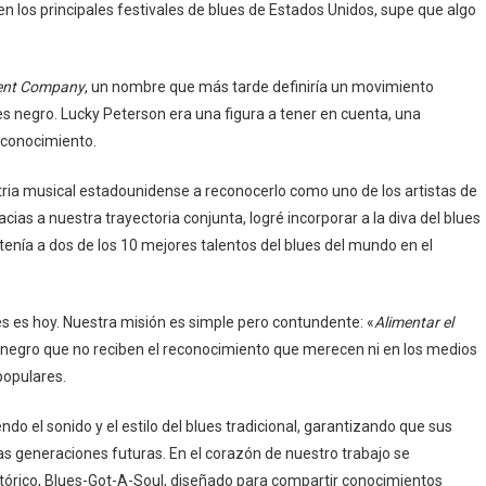
n los principales festivales de blues de Estados Unidos, supe que algo
ent Company
, un nombre que más tarde definiría un movimiento
ues negro. Lucky Peterson era una figura a tener en cuenta, una
econocimiento.
ustria musical estadounidense a reconocerlo como uno de los artistas de
ias a nuestra trayectoria conjunta, logré incorporar a la diva del blues
enía a dos de los 10 mejores talentos del blues del mundo en el
ues es hoy. Nuestra misión es simple pero contundente: «
Alimentar el
s negro que no reciben el reconocimiento que merecen ni en los medios
populares.
o el sonido y el estilo del blues tradicional, garantizando que sus
as generaciones futuras. En el corazón de nuestro trabajo se
tórico, Blues-Got-A-Soul, diseñado para compartir conocimientos