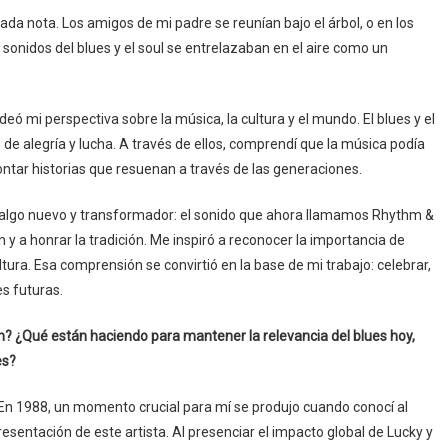
nota. Los amigos de mi padre se reunían bajo el árbol, o en los
sonidos del blues y el soul se entrelazaban en el aire como un
ldeó mi perspectiva sobre la música, la cultura y el mundo. El blues y el
de alegría y lucha. A través de ellos, comprendí que la música podía
ontar historias que resuenan a través de las generaciones.
o algo nuevo y transformador: el sonido que ahora llamamos Rhythm &
y a honrar la tradición. Me inspiró a reconocer la importancia de
ltura. Esa comprensión se convirtió en la base de mi trabajo: celebrar,
es futuras.
n? ¿Qué están haciendo para mantener la relevancia del blues hoy,
es?
 En 1988, un momento crucial para mí se produjo cuando conocí al
sentación de este artista. Al presenciar el impacto global de Lucky y