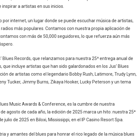
inspirar a artistas en sus inicios.
o por internet, un lugar donde se puede escuchar música de artistas,
 radios más populares. Contamos con nuestra propia aplicación de
in contamos con más de 50,000 seguidores, lo que refuerza aún más
óspero.
’ Blues Records, que relanzamos para nuestra 25ª entrega anual de
, que incluye artistas que han sido galardonados en los Jus’ Blues
ción de artistas como el legendario Bobby Rush, Latimore, Trudy Lynn,
eeny Tucker, Jimmy Burns, Zikaya Hooker, Lucky Peterson y un tema
 Blues Music Awards & Conference, es la cumbre de nuestra
a de agosto de cada año, la edición de 2025 marca un hito: nuestra 25ª
 julio de 2025 en Biloxi, Mississippi, en el IP Casino Resort Spa.
stria y amantes del blues para honrar el rico legado de la música blues