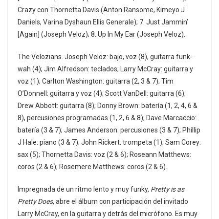
Crazy con Thornetta Davis (Anton Ransome, Kimeyo J
Daniels, Varina Dyshaun Ellis Generale); 7. Just Jammin’
[Again] (Joseph Veloz); 8. Up In My Ear (Joseph Veloz).
The Velozians. Joseph Veloz: bajo, voz (8), guitarra funk-
wah (4); Jim Alfredson: teclados; Larry McCray: guitarra y
voz (1); Carlton Washington: guitarra (2, 3 & 7); Tim
O’Donnell: guitarra y voz (4); Scott VanDell: guitarra (6);
Drew Abbott: guitarra (8); Donny Brown: batería (1, 2, 4, 6 &
8), percusiones programadas (1, 2, 6 & 8); Dave Marcaccio:
batería (3 & 7); James Anderson: percusiones (3 & 7); Phillip
J Hale: piano (3 & 7); John Rickert: trompeta (1); Sam Corey:
sax (5); Thornetta Davis: voz (2 & 6); Roseann Matthews:
coros (2 & 6); Rosemere Matthews: coros (2 & 6).
Impregnada de un ritmo lento y muy funky,
Pretty is as
Pretty Does
, abre el álbum con participación del invitado
Larry McCray, en la guitarra y detrás del micrófono. Es muy