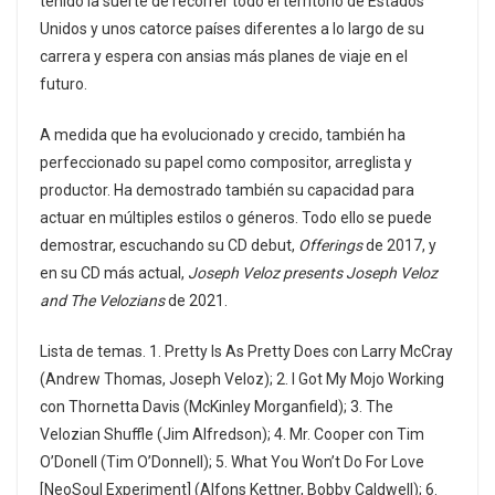
tenido la suerte de recorrer todo el territorio de Estados
Unidos y unos catorce países diferentes a lo largo de su
carrera y espera con ansias más planes de viaje en el
futuro.
A medida que ha evolucionado y crecido, también ha
perfeccionado su papel como compositor, arreglista y
productor. Ha demostrado también su capacidad para
actuar en múltiples estilos o géneros. Todo ello se puede
demostrar, escuchando su CD debut,
Offerings
de 2017, y
en su CD más actual,
Joseph Veloz presents Joseph Veloz
and The Velozians
de 2021.
Lista de temas. 1. Pretty Is As Pretty Does con Larry McCray
(Andrew Thomas, Joseph Veloz); 2. I Got My Mojo Working
con Thornetta Davis (McKinley Morganfield); 3. The
Velozian Shuffle (Jim Alfredson); 4. Mr. Cooper con Tim
O’Donell (Tim O’Donnell); 5. What You Won’t Do For Love
[NeoSoul Experiment] (Alfons Kettner, Bobby Caldwell); 6.