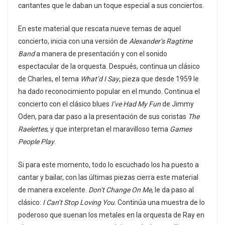
cantantes que le daban un toque especial a sus conciertos.
En este material que rescata nueve temas de aquel
concierto, inicia con una versión de
Alexander’s Ragtime
Band
a manera de presentación y con el sonido
espectacular de la orquesta. Después, continua un clásico
de Charles, el tema
What’d I Say
, pieza que desde 1959 le
ha dado reconocimiento popular en el mundo. Continua el
concierto con el clásico blues
I’ve Had My Fun
de Jimmy
Oden, para dar paso a la presentación de sus coristas
The
Raelettes
, y que interpretan el maravilloso tema
Games
People Play
.
Si para este momento, todo lo escuchado los ha puesto a
cantar y bailar, con las últimas piezas cierra este material
de manera excelente.
Don’t Change On Me
, le da paso al
clásico:
I Can’t Stop Loving You
. Continúa una muestra de lo
poderoso que suenan los metales en la orquesta de Ray en