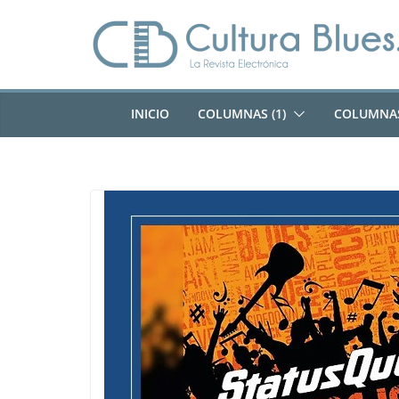
Saltar
al
contenido
INICIO
COLUMNAS (1)
COLUMNAS