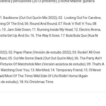
batería y percusiones (2013-presente); y Richie Malone: guitarra
01. Backbone (Out Out Quo’in Mix 2022); 02. Looking Out For Caroline;
ing Of The End; 06. Round And Round; 07. Rock ‘n’ Roll ‘n’ You; 08.
e; 10. Jam Side Down; 11. Running Inside My Head; 12. Electric Arena;
otta Get Up And Go; 16. The Way It Goes; 17. Bula Bula Quo (Kua Ni
022); 02. Paper Plane (Versión de estudio 2022); 03. Rockin’ All Over
usic; 05. Cut Me Some Slack (Out Out Quo’in Mix); 06. The Party Ain’t
 Pictures Of Matchstick Men (Versión acústica de estudio); 09. That’s A
’m Watching Over You; 13. Mortified; 14. Temporary Friend; 15. I’ll Never
oad/Most Of The Time/Wild Side Of Life/Rollin’ Home/Again
de estudio); 18. It’s Christmas Time.