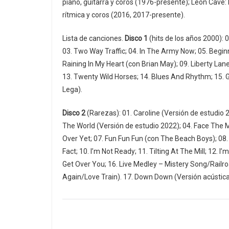
piano, guitarra y coros (1976-presente); Leon Cave: 
rítmica y coros (2016, 2017-presente).
Lista de canciones.
Disco 1
(hits de los años 2000): 
03. Two Way Traffic; 04. In The Army Now; 05. Beginn
Raining In My Heart (con Brian May); 09. Liberty Lan
13. Twenty Wild Horses; 14. Blues And Rhythm; 15. G
Lega).
Disco 2
(Rarezas): 01. Caroline (Versión de estudio 2
The World (Versión de estudio 2022); 04. Face The M
Over Yet; 07. Fun Fun Fun (con The Beach Boys); 08.
Fact; 10. I’m Not Ready; 11. Tilting At The Mill; 12. I
Get Over You; 16. Live Medley – Mistery Song/Railr
Again/Love Train). 17. Down Down (Versión acústica 