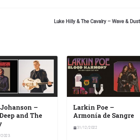
Luke Hilly & The Cavalry – Wave & Dust
 Johanson –
Larkin Poe –
Deep and The
Armonía de Sangre
y
31/12/2022
/2023