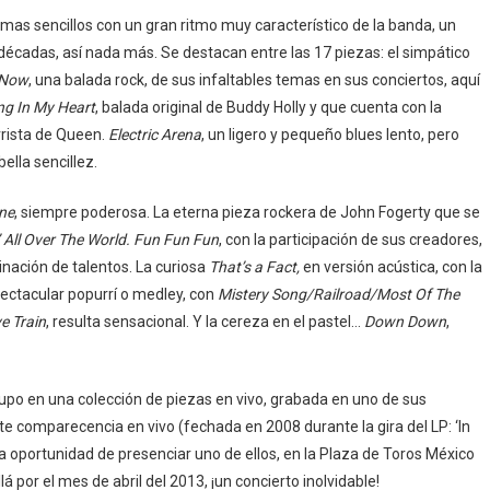
mas sencillos con un gran ritmo muy característico de la banda, un
 décadas, así nada más. Se destacan entre las 17 piezas: el simpático
 Now
, una balada rock, de sus infaltables temas en sus conciertos, aquí
ng In My Heart
, balada original de Buddy Holly y que cuenta con la
arrista de Queen.
Electric Arena
, un ligero y pequeño blues lento, pero
 bella sencillez.
ine
, siempre poderosa. La eterna pieza rockera de John Fogerty que se
 All Over The World.
Fun Fun Fun
, con la participación de sus creadores,
nación de talentos. La curiosa
That’s a Fact,
en versión acústica, con la
pectacular popurrí o medley, con
Mistery Song/Railroad/Most Of The
e Train
, resulta sensacional. Y la cereza en el pastel…
Down Down
,
 grupo en una colección de piezas en vivo, grabada en uno de sus
te comparecencia en vivo (fechada en 2008 durante la gira del LP: ‘In
 la oportunidad de presenciar uno de ellos, en la Plaza de Toros México
llá por el mes de abril del 2013, ¡un concierto inolvidable!