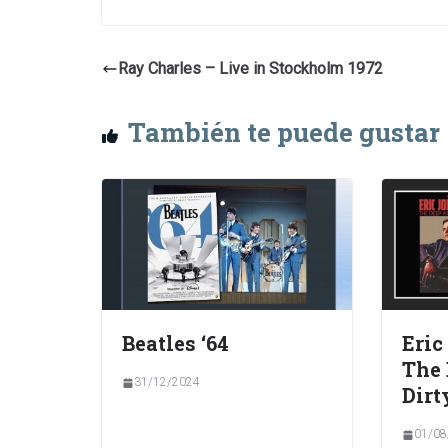
Ray Charles – Live in Stockholm 1972
También te puede gustar
Beatles ‘64
Eric
The 
31/12/2024
Dirt
01/08