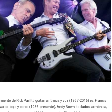
miento de Rick Parfitt: guitarra rítmica y voz (1967-2016) es, Francis
dwards: bajo y coros (1986-presente); Andy Bown: teclados, armónica,