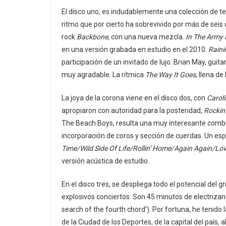
El disco uno, es indudablemente una colección de te
ritmo que por cierto ha sobrevivido por más de seis
rock
Backbone
, con una nueva mezcla.
In The Army
en una versión grabada en estudio en el 2010.
Raini
participación de un invitado de lujo: Brian May, guit
muy agradable. La rítmica
The Way It Goes
, llena de
La joya de la corona viene en el disco dos, con
Carol
apropiaron con autoridad para la posteridad,
Rockin’
The Beach Boys, resulta una muy interesante combi
incorporación de coros y sección de cuerdas. Un es
Time/Wild Side Of Life/Rollin’ Home/Again Again/Lov
versión acústica de estudio.
En el disco tres, se despliega todo el potencial del
explosivos conciertos. Son 45 minutos de electrizan
search of the fourth chord’). Por fortuna, he tenido
de la Ciudad de los Deportes, de la capital del país, a