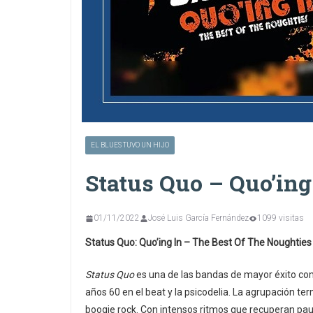
EL BLUES TUVO UN HIJO
Status Quo – Quo’ing
01/11/2022
José Luis García Fernández
1099 visitas
Status Quo: Quo’ing In – The Best Of The Noughties
Status Quo
es una de las bandas de mayor éxito comer
años 60 en el beat y la psicodelia. La agrupación 
boogie rock. Con intensos ritmos que recuperan pautas