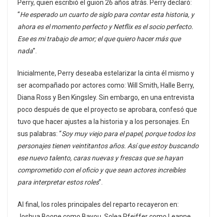
Perry, quien escribió el guion 26 años atrás. Perry declaró:
“
He esperado un cuarto de siglo para contar esta historia, y
ahora es el momento perfecto y Netflix es el socio perfecto.
Ese es mi trabajo de amor; el que quiero hacer más que
nada
”.
Inicialmente, Perry deseaba estelarizar la cinta él mismo y
ser acompañado por actores como: Will Smith, Halle Berry,
Diana Ross y Ben Kingsley. Sin embargo, en una entrevista
poco después de que el proyecto se aprobara, confesó que
tuvo que hacer ajustes a la historia y a los personajes. En
sus palabras: “
Soy muy viejo para el papel, porque todos los
personajes tienen veintitantos años. Así que estoy buscando
ese nuevo talento, caras nuevas y frescas que se hayan
comprometido con el oficio y que sean actores increíbles
para interpretar estos roles
”.
Al final, los roles principales del reparto recayeron en:
Joshua Boone como Bayou, Solea Pfeiffer como Leanne,