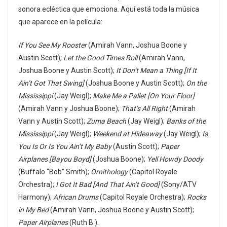
sonora ecléctica que emociona. Aquí está toda la música
que aparece en la película:
If You See My Rooster
(Amirah Vann, Joshua Boone y
Austin Scott);
Let the Good Times Roll
(Amirah Vann,
Joshua Boone y Austin Scott);
It Don’t Mean a Thing [If It
Ain’t Got That Swing]
(Joshua Boone y Austin Scott);
On the
Mississippi
(Jay Weigl);
Make Me a Pallet [On Your Floor]
(Amirah Vann y Joshua Boone);
That’s All Right
(Amirah
Vann y Austin Scott);
Zuma Beach
(Jay Weigl);
Banks of the
Mississippi
(Jay Weigl);
Weekend at Hideaway
(Jay Weigl);
Is
You Is Or Is You Ain’t My Baby
(Austin Scott);
Paper
Airplanes [Bayou Boyd]
(Joshua Boone);
Yell Howdy Doody
(Buffalo “Bob” Smith);
Ornithology
(Capitol Royale
Orchestra);
I Got It Bad [And That Ain’t Good]
(Sony/ATV
Harmony);
African Drums
(Capitol Royale Orchestra);
Rocks
in My Bed
(Amirah Vann, Joshua Boone y Austin Scott);
Paper Airplanes
(Ruth B.).