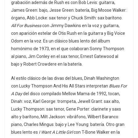
grabación además de Rush es con Bob Levis: guitarra,
James Green: bajo, Jesse Green: batería, Big Moose Walker:
órgano, Abb Locke: sax tenor y Chuck Smith: sax barítono.
All For Business
con Jimmy Dawkins en la voz y guitarra,
con aparición estelar de Otis Rush en la guitarra y Big Voice
Odom en la voz. Es un clásico blues lento del álbum
homónimo de 1973, en el que colaboran Sonny Thompson
al piano, Jim Conley en el sax tenor, Ernest Gatewood al
bajo y Robert Crowdere en la batería.
Al estilo clásico de las divas del blues, Dinah Washington
con Lucky Thompson And His All Stars interpretan
Blues For
A Day
del disco compilado Mellow Mama de 1992, tocan,
Dinah: voz, Karl George: trompeta, Jewell Grant: sax alto,
Lucky Thompson: sax tenor, Gene Porter: clarinete y saxs
alto y barítono, Milt Jackson: vibráfono, Wilbert Baranco:
piano, Charles Mingus: bajo y Lee Young: batería. Otro gran
blues lento es
I Want A Little Girl
con T-Bone Walker en la