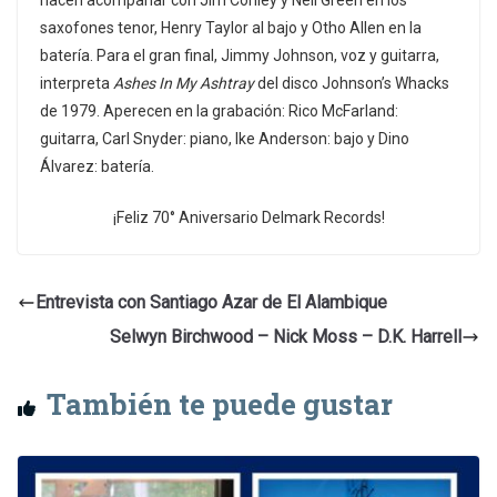
hacen acompañar con Jim Conley y Neil Green en los
saxofones tenor, Henry Taylor al bajo y Otho Allen en la
batería. Para el gran final, Jimmy Johnson, voz y guitarra,
interpreta
Ashes In My Ashtray
del disco Johnson’s Whacks
de 1979. Aperecen en la grabación: Rico McFarland:
guitarra, Carl Snyder: piano, Ike Anderson: bajo y Dino
Álvarez: batería.
¡Feliz 70° Aniversario Delmark Records!
Entrevista con Santiago Azar de El Alambique
Selwyn Birchwood – Nick Moss – D.K. Harrell
También te puede gustar