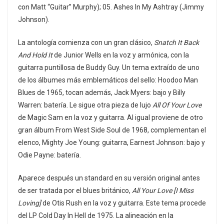
con Matt “Guitar” Murphy); 05. Ashes In My Ashtray (Jimmy
Johnson).
La antología comienza con un gran clásico,
Snatch It Back
And Hold It
de Junior Wells en la voz y armónica, con la
guitarra puntillosa de Buddy Guy. Un tema extraído de uno
de los álbumes más emblemáticos del sello: Hoodoo Man
Blues de 1965, tocan además, Jack Myers: bajo y Billy
Warren: batería. Le sigue otra pieza de lujo
All Of Your Love
de Magic Sam en la voz y guitarra. Al igual proviene de otro
gran álbum From West Side Soul de 1968, complementan el
elenco, Mighty Joe Young: guitarra, Earnest Johnson: bajo y
Odie Payne: batería.
Aparece después un standard en su versión original antes
de ser tratada por el blues británico,
All Your Love [I Miss
Loving]
de Otis Rush en la voz y guitarra. Este tema procede
del LP Cold Day In Hell de 1975. La alineación en la