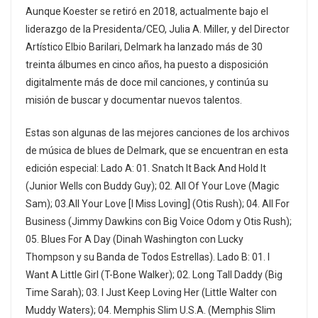
Aunque Koester se retiró en 2018, actualmente bajo el
liderazgo de la Presidenta/CEO, Julia A. Miller, y del Director
Artístico Elbio Barilari, Delmark ha lanzado más de 30
treinta álbumes en cinco años, ha puesto a disposición
digitalmente más de doce mil canciones, y continúa su
misión de buscar y documentar nuevos talentos.
Estas son algunas de las mejores canciones de los archivos
de música de blues de Delmark, que se encuentran en esta
edición especial: Lado A: 01. Snatch It Back And Hold It
(Junior Wells con Buddy Guy); 02. All Of Your Love (Magic
Sam); 03.All Your Love [I Miss Loving] (Otis Rush); 04. All For
Business (Jimmy Dawkins con Big Voice Odom y Otis Rush);
05. Blues For A Day (Dinah Washington con Lucky
Thompson y su Banda de Todos Estrellas). Lado B: 01. I
Want A Little Girl (T-Bone Walker); 02. Long Tall Daddy (Big
Time Sarah); 03. I Just Keep Loving Her (Little Walter con
Muddy Waters); 04. Memphis Slim U.S.A. (Memphis Slim