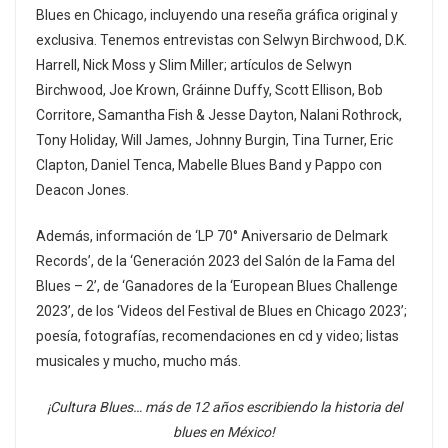
Blues en Chicago, incluyendo una reseña gráfica original y
exclusiva. Tenemos entrevistas con Selwyn Birchwood, D.K.
Harrell, Nick Moss y Slim Miller; artículos de Selwyn
Birchwood, Joe Krown, Gráinne Duffy, Scott Ellison, Bob
Corritore, Samantha Fish & Jesse Dayton, Nalani Rothrock,
Tony Holiday, Will James, Johnny Burgin, Tina Turner, Eric
Clapton, Daniel Tenca, Mabelle Blues Band y Pappo con
Deacon Jones.
Además, información de ‘LP 70° Aniversario de Delmark
Records’, de la ‘Generación 2023 del Salón de la Fama del
Blues – 2’, de ‘Ganadores de la ‘European Blues Challenge
2023’, de los ‘Videos del Festival de Blues en Chicago 2023’;
poesía, fotografías, recomendaciones en cd y video; listas
musicales y mucho, mucho más.
¡Cultura Blues… más de 12 años escribiendo la historia del
blues en México!