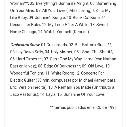
Woman**; 05. Everything’s Gonna Be Alright; 06. Something
On Your Mind; 07. All Your Love (I Miss Loving); 08. It’s My
Life Baby; 09. Johnnie’s Boogie; 10. Black Cat Bone; 11.
Reconsider Baby; 12. My Time After A While; 13. Sweet
Home Chicago; 14. Watch Yourself (Reprise).
Orchestral Show
.
01.Crossroads; 02. Bell Bottom Blues **;
03. Lay Down Sally; 04. Holy Mother; 05. I Shot The Sheriff;
06. Hard Times **; 07. Can’t Find My Way Home (con Nathan
East en la voz); 08. Edge Of Darkness**; 09. Old Love; 10.
Wonderful Tonight; 11. White Room; 12. Concerto For
Electric Guitar (30 min, compuesta por Michael Kamen para
Eric. Versión inédita); 13. A Remark You Made (Un tributo a
Jaco Pastorius); 14. Layla; 15. Sunshine Of Your Love.
** temas publicados en el CD de 1991