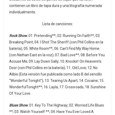
contienen un libro de tapa dura y una litografía numerada
individualmente.
Lista de canciones:
Rock Show
.
01. Pretending**; 02. Running On Faith**; 03.
Breaking Point; 04. I Shot The Sheriff (con Phil Collins en la
batería); 05. White Room**; 06. Can’t Find My Way Home
(con Nathan East en la voz); 07. Bad Love**; 08. Before You
Accuse Me; 09. Lay Down Sally; 10. Knockin’ On Heavenn’s
Door (con Phil Collins en la batería); 11. Old Love; 12. No
Alibis (Esta versión fue publicada como lado B del sencillo
“Wonderful Tonight”); 13. Tearing Us Apart; 14. Cocaine; 15.
WonderfulTonight**; 16. Layla; 17. Crossroads; 18. Sunshine
Of Your Love.
Blues Show
.
01. Key To The Highway; 02. Worried Life Blues
**; 03. Watch Yourself **; 04. Have You Ever Loved A