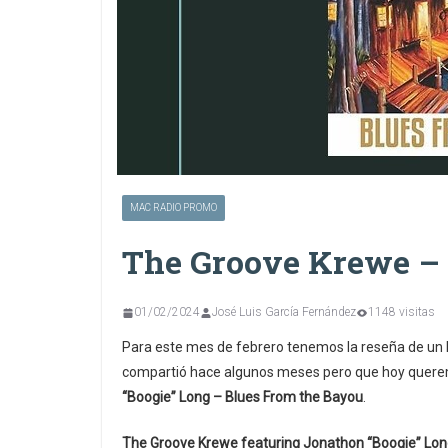
MAC RADIO PROMO
The Groove Krewe – 
01/02/2024
José Luis García Fernández
1148 visitas
Para este mes de febrero tenemos la reseña de un 
compartió hace algunos meses pero que hoy querem
“Boogie” Long – Blues From the Bayou
.
The Groove Krewe featuring Jonathon “Boogie” Lon