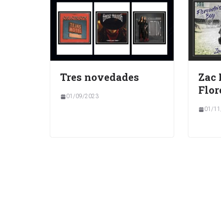
Tres novedades
Zac
Flor
01/09/2023
01/11