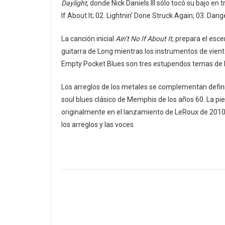
Daylight
, donde Nick Daniels III sólo tocó su bajo en 
If About It; 02. Lightnin’ Done Struck Again; 03. Dan
La canción inicial
Ain’t No If About It
, prepara el esc
guitarra de Long mientras los instrumentos de vient
Empty Pocket Blues son tres estupendos temas de b
Los arreglos de los metales se complementan definit
soul blues clásico de Memphis de los años 60. La p
originalmente en el lanzamiento de LeRoux de 2010,
los arreglos y las voces.