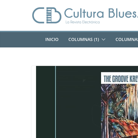
Saltar
al
contenido
INICIO
COLUMNAS (1)
COLUMNAS