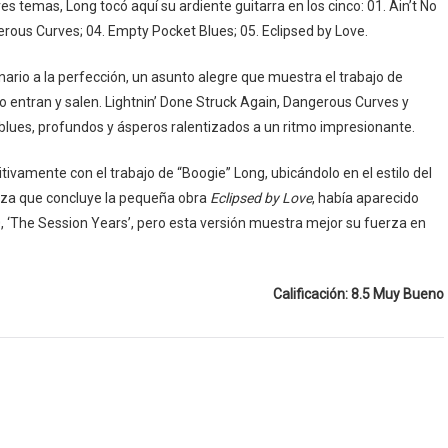
tres temas, Long tocó aquí su ardiente guitarra en los cinco: 01. Ain’t No
gerous Curves; 04. Empty Pocket Blues; 05. Eclipsed by Love.
enario a la perfección, un asunto alegre que muestra el trabajo de
o entran y salen. Lightnin’ Done Struck Again, Dangerous Curves y
lues, profundos y ásperos ralentizados a un ritmo impresionante.
ivamente con el trabajo de “Boogie” Long, ubicándolo en el estilo del
ieza que concluye la pequeña obra
Eclipsed by Love
, había aparecido
 ‘The Session Years’, pero esta versión muestra mejor su fuerza en
Calificación: 8.5 Muy Bueno