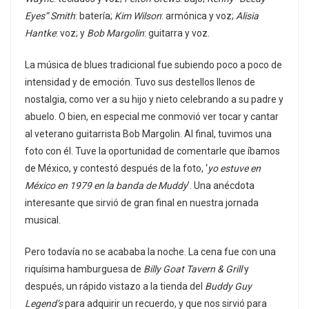
Eyes” Smith
: batería;
Kim Wilson
: armónica y voz;
Alisia
Hantke
: voz; y
Bob Margolin
: guitarra y voz.
La música de blues tradicional fue subiendo poco a poco de
intensidad y de emoción. Tuvo sus destellos llenos de
nostalgia, como ver a su hijo y nieto celebrando a su padre y
abuelo. O bien, en especial me conmovió ver tocar y cantar
al veterano guitarrista Bob Margolin. Al final, tuvimos una
foto con él. Tuve la oportunidad de comentarle que íbamos
de México, y contestó después de la foto, ‘
yo estuve en
México en 1979 en la banda de Muddy
’. Una anécdota
interesante que sirvió de gran final en nuestra jornada
musical.
Pero todavía no se acababa la noche. La cena fue con una
riquísima hamburguesa de
Billy Goat Tavern & Grill
y
después, un rápido vistazo a la tienda del
Buddy Guy
Legend’s
para adquirir un recuerdo, y que nos sirvió para