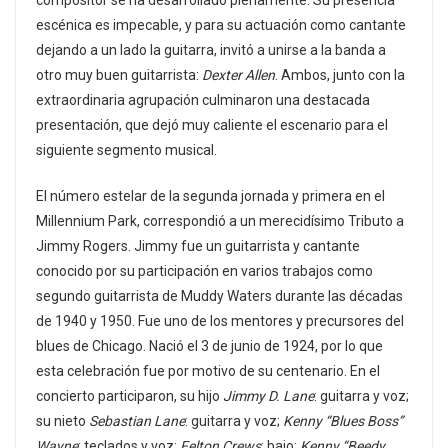
compositor se ha desarrollado plenamente. Su presencia
escénica es impecable, y para su actuación como cantante
dejando a un lado la guitarra, invitó a unirse a la banda a
otro muy buen guitarrista:
Dexter Allen
. Ambos, junto con la
extraordinaria agrupación culminaron una destacada
presentación, que dejó muy caliente el escenario para el
siguiente segmento musical.
El número estelar de la segunda jornada y primera en el
Millennium Park, correspondió a un merecidísimo Tributo a
Jimmy Rogers. Jimmy fue un guitarrista y cantante
conocido por su participación en varios trabajos como
segundo guitarrista de Muddy Waters durante las décadas
de 1940 y 1950. Fue uno de los mentores y precursores del
blues de Chicago. Nació el 3 de junio de 1924, por lo que
esta celebración fue por motivo de su centenario. En el
concierto participaron, su hijo
Jimmy D. Lane
: guitarra y voz;
su nieto
Sebastian Lane
: guitarra y voz;
Kenny “Blues Boss”
Wayne
: teclados y voz;
Felton Crews
: bajo;
Kenny “Beedy