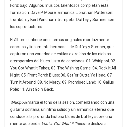
Ford: bajo. Algunos músicos talentosos completan esta
formación: Dave P. Moore: armónica; Jonathan Patterson:
trombón; y Bert Windham: trompeta. Duffey y Sumner son
los coproductores.
El álbum contiene once temas originales mordazmente
concisos y líricamente hermosos de Duffey y Sumner, que
capturan una variedad de estilos extraídos de las nieblas
atemporales del blues. Lista de canciones: 01. Whirlpool; 02.
You Got What It Takes; 03. The Wishing Game; 04. Rock It All
Night; 05. Front Porch Blues; 06. Get ‘er Outta Yo Head; 07.
Turn It Around; 08. No Mercy; 09. Promised Land; 10. Gallus
Pole; 11. Ain’t Goin’ Back.
Whirlpool
marca el tono de la sesión, comenzando con una
guitarra solitaria, un ritmo sólido y un armónica etérea que
conduce a la profunda historia blues de Duffey sobre una
mente adolorida.
You’ve Got What it Takes
se desliza a