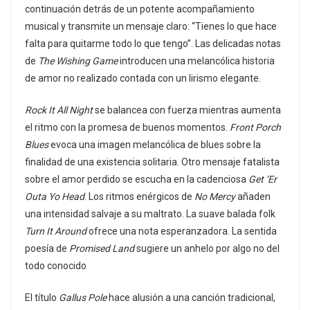
continuación detrás de un potente acompañamiento
musical y transmite un mensaje claro: “Tienes lo que hace
falta para quitarme todo lo que tengo”. Las delicadas notas
de
The Wishing Game
introducen una melancólica historia
de amor no realizado contada con un lirismo elegante.
Rock It All Night
se balancea con fuerza mientras aumenta
el ritmo con la promesa de buenos momentos.
Front Porch
Blues
evoca una imagen melancólica de blues sobre la
finalidad de una existencia solitaria. Otro mensaje fatalista
sobre el amor perdido se escucha en la cadenciosa
Get ‘Er
Outa Yo Head
. Los ritmos enérgicos de
No Mercy
añaden
una intensidad salvaje a su maltrato. La suave balada folk
Turn It Around
ofrece una nota esperanzadora. La sentida
poesía de
Promised Land
sugiere un anhelo por algo no del
todo conocido
El título
Gallus Pole
hace alusión a una canción tradicional,