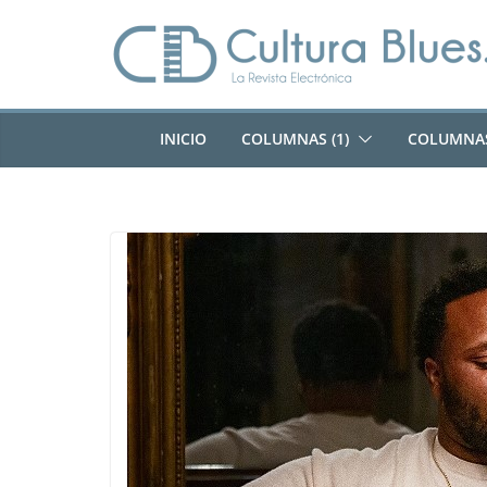
Saltar
al
contenido
INICIO
COLUMNAS (1)
COLUMNAS