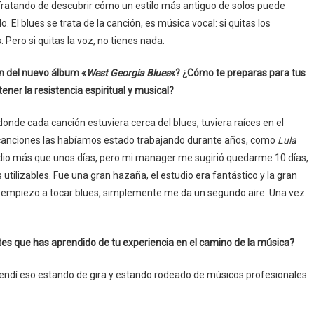
ratando de descubrir cómo un estilo más antiguo de solos puede
 El blues se trata de la canción, es música vocal: si quitas los
 Pero si quitas la voz, no tienes nada.
ón del nuevo álbum «
West Georgia Blues
«? ¿Cómo te preparas para tus
er la resistencia espiritual y musical?
nde cada canción estuviera cerca del blues, tuviera raíces en el
s canciones las habíamos estado trabajando durante años, como
Lula
udio más que unos días, pero mi manager me sugirió quedarme 10 días,
utilizables. Fue una gran hazaña, el estudio era fantástico y la gran
o empiezo a tocar blues, simplemente me da un segundo aire. Una vez
es que has aprendido de tu experiencia en el camino de la música?
rendí eso estando de gira y estando rodeado de músicos profesionales