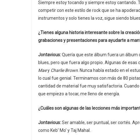
Siempre estoy tocando y siempre estoy cantando. T
competir con este estilo de rock que se ha apoderado.
instrumentos y solo tienes la voz, sigue siendo blues.
¿Tienes alguna historia interesante sobre la creaci
grabaciones y presentaciones para ayudarte a manten
Jontavious:
Quería que este álbum fuera un álbum do
blues, pero que fuera algo propio. Algunas de esa
Mae
y
Charlie Brown
. Nunca había estado en el est
lo cual fue genial. Terminamos con más de 80 pistas 
cantidad de material fue muy satisfactoria. Cuand
que empiezo a tocar, me lleno de energía.
¿Cuáles son algunas de las lecciones más important
Jontavious:
Ser amable, ser puntual, ser cortés. Ap
como Keb’ Mo’ y Taj Mahal.