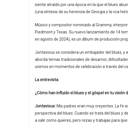
siente atraído por una época en la que el blues ab
(una síntesis de su herencia de Georgia y la rica hist
Músico y compositor nominado al Grammy, interpreta 
Piedmont y Texas. Su nuevo lanzamiento de 14 tem
en agosto de 2024), es un álbum de producción pro
Jontavious se considera un embajador del blues, y e
aborda temas tradicionales de desamor, dificultades
unirnos en momentos de celebración a través del can
La entrevista
¿Cómo han influido el blues y el góspel en tu visió
Jontavious:
Mis padres eran muy creyentes. La fe es
perspectiva del blues. Cuando se trata del blues y d
a salir como quieres, pero rezas y trabajas para que