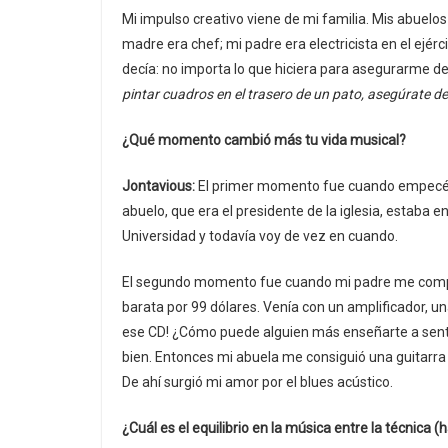
Mi impulso creativo viene de mi familia. Mis abuelos 
madre era chef; mi padre era electricista en el ejé
decía: no importa lo que hiciera para asegurarme de
pintar cuadros en el trasero de un pato, asegúrate de
¿Qué momento cambió más tu vida musical?
Jontavious:
El primer momento fue cuando empecé a 
abuelo, que era el presidente de la iglesia, estaba e
Universidad y todavía voy de vez en cuando.
El segundo momento fue cuando mi padre me compró
barata por 99 dólares. Venía con un amplificador, un
ese CD! ¿Cómo puede alguien más enseñarte a sentir
bien. Entonces mi abuela me consiguió una guitarra 
De ahí surgió mi amor por el blues acústico.
¿Cuál es el equilibrio en la música entre la técnica