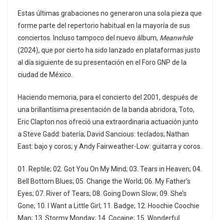
Estas últimas grabaciones no generaron una sola pieza que
forme parte del repertorio habitual en la mayoría de sus
conciertos. Incluso tampoco del nuevo álbum,
Meanwhile
(2024), que por cierto ha sido lanzado en plataformas justo
al día siguiente de su presentación en el Foro GNP de la
ciudad de México.
Haciendo memoria, para el concierto del 2001, después de
una brillantísima presentación de la banda abridora, Toto,
Eric Clapton nos ofreció una extraordinaria actuación junto
a Steve Gadd: batería; David Sancious: teclados; Nathan
East: bajo y coros; y Andy Fairweather-Low: guitarra y coros.
01. Reptile; 02. Got You On My Mind; 03. Tears in Heaven; 04.
Bell Bottom Blues; 05. Change the World; 06. My Father’s
Eyes; 07. River of Tears; 08. Going Down Slow; 09. She’s
Gone; 10. I Want a Little Girl; 11. Badge; 12. Hoochie Coochie
Man; 13. Stormy Monday; 14. Cocaine; 15. Wonderful