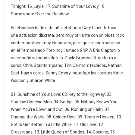
Tonight; 16. Layla; 17. Sunshine of Your Love; y 18.
Somewhere Over the Rainbow.
En el concierto de este año, el abridor Gary Clark Jr. tuvo
una actuación discreta, pero muy brillante con un blues rock
contemporáneo muy elaborado, pero que resonó sabroso
en el ‘remodelado’ Foro hoy llamado GNP. A Eric Clapton lo
acompañó su banda de lujo: Doyle Bramhall II: guitarra y
coros; Chris Stainton: piano; Tim Carmon: teclados, Nathan
East: bajo y coros; Sonny Emory: batería; y las coristas Katie
Kissoon y Sharon White.
01. Sunshine of Your Love; 02. Key to the Highway; 03.
Hoochie Coochie Man; 04. Badge; 05. Nobody Knows You
When You’re Down and Out; 06. Running on Faith; 07.
Change the World; 08. Golden Ring; 09. Tears in Heaven; 10.
Got to Get Better in a Little While; 11. Old Love; 12.
Crossroads; 13. Little Queen of Spades; 14. Cocaine; 15.