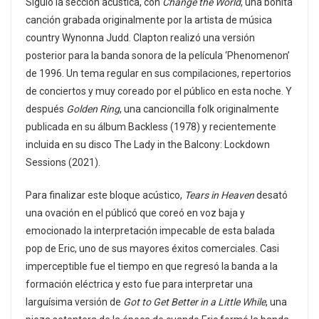
Siguió la sección acústica, con
Change the World
, una bonita
canción grabada originalmente por la artista de música
country Wynonna Judd. Clapton realizó una versión
posterior para la banda sonora de la película ‘Phenomenon’
de 1996. Un tema regular en sus compilaciones, repertorios
de conciertos y muy coreado por el público en esta noche. Y
después
Golden Ring
, una cancioncilla folk originalmente
publicada en su álbum Backless (1978) y recientemente
incluida en su disco The Lady in the Balcony: Lockdown
Sessions (2021).
Para finalizar este bloque acústico,
Tears in Heaven
desató
una ovación en el públicó que coreó en voz baja y
emocionado la interpretación impecable de esta balada
pop de Eric, uno de sus mayores éxitos comerciales. Casi
imperceptible fue el tiempo en que regresó la banda a la
formación eléctrica y esto fue para interpretar una
larguísima versión de
Got to Get Better in a Little While
, una