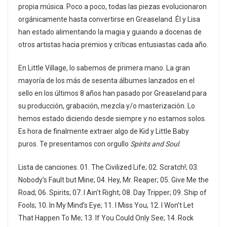
propia música. Poco a poco, todas las piezas evolucionaron
orgánicamente hasta convertirse en Greaseland. Él y Lisa
han estado alimentando la magia y guiando a docenas de
otros artistas hacia premios y críticas entusiastas cada año.
En Little Village, lo sabemos de primera mano. La gran
mayoría de los más de sesenta álbumes lanzados en el
sello en los últimos 8 años han pasado por Greaseland para
su producción, grabación, mezcla y/o masterización. Lo
hemos estado diciendo desde siempre y no estamos solos.
Es hora de finalmente extraer algo de Kid y Little Baby
puros. Te presentamos con orgullo
Spirits and Soul
.
Lista de canciones. 01. The Civilized Life; 02. Scratch!; 03.
Nobody’s Fault but Mine; 04. Hey, Mr. Reaper; 05. Give Me the
Road; 06. Spirits; 07. I Ain’t Right; 08. Day Tripper; 09. Ship of
Fools; 10. In My Mind’s Eye; 11. I Miss You; 12. I Won’t Let
That Happen To Me; 13. If You Could Only See; 14. Rock