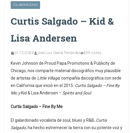
COLABORACIONES
Curtis Salgado – Kid &
Lisa Andersen
01/12/2024
José Luis García Fernández
859 visitas
Kevin Johnson de Proud Papa Promotions & Publicity de
Chicago, nos comparte material discográfico muy plausible
de artistas de
Little Village
, compañía discográfica con sede
en California que inició en el 2015
: Curtis Salgado – Fine By
Me; y
Kid & Lisa Andersen –
Spirits and Soul
.
Curtis Salgado – Fine By Me
El galardonado vocalista de soul, blues y R&B,
Curtis
Salgado
, ha hecho estremecer la tierra con su potente voz y