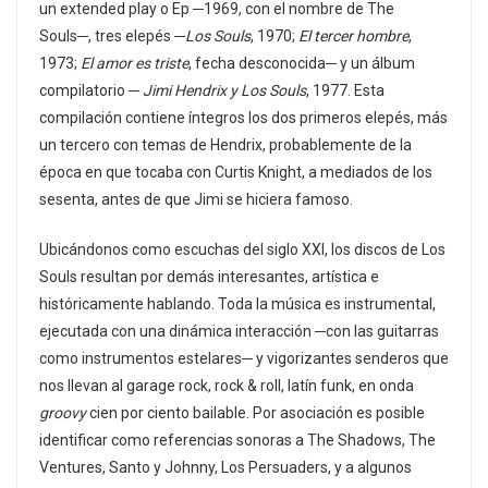
un extended play o Ep ─1969, con el nombre de The
Souls─, tres elepés ─
Los Souls
, 1970;
El tercer hombre
,
1973;
El amor es triste
, fecha desconocida─ y un álbum
compilatorio ─
Jimi Hendrix y Los Souls
, 1977. Esta
compilación contiene íntegros los dos primeros elepés, más
un tercero con temas de Hendrix, probablemente de la
época en que tocaba con Curtis Knight, a mediados de los
sesenta, antes de que Jimi se hiciera famoso.
Ubicándonos como escuchas del siglo XXI, los discos de Los
Souls resultan por demás interesantes, artística e
históricamente hablando. Toda la música es instrumental,
ejecutada con una dinámica interacción ─con las guitarras
como instrumentos estelares─ y vigorizantes senderos que
nos llevan al garage rock, rock & roll, latín funk, en onda
groovy
cien por ciento bailable. Por asociación es posible
identificar como referencias sonoras a The Shadows, The
Ventures, Santo y Johnny, Los Persuaders, y a algunos