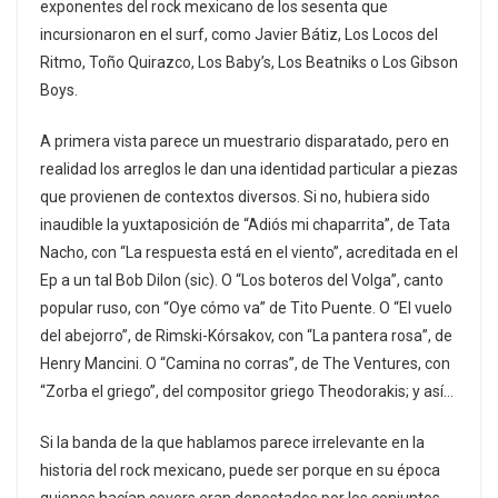
exponentes del rock mexicano de los sesenta que
incursionaron en el surf, como Javier Bátiz, Los Locos del
Ritmo, Toño Quirazco, Los Baby’s, Los Beatniks o Los Gibson
Boys.
A primera vista parece un muestrario disparatado, pero en
realidad los arreglos le dan una identidad particular a piezas
que provienen de contextos diversos. Si no, hubiera sido
inaudible la yuxtaposición de “Adiós mi chaparrita”, de Tata
Nacho, con “La respuesta está en el viento”, acreditada en el
Ep a un tal Bob Dilon (sic). O “Los boteros del Volga”, canto
popular ruso, con “Oye cómo va” de Tito Puente. O “El vuelo
del abejorro”, de Rimski-Kórsakov, con “La pantera rosa”, de
Henry Mancini. O “Camina no corras”, de The Ventures, con
“Zorba el griego”, del compositor griego Theodorakis; y así…
Si la banda de la que hablamos parece irrelevante en la
historia del rock mexicano, puede ser porque en su época
quienes hacían covers eran denostados por los conjuntos