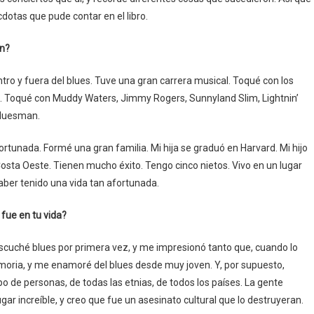
dotas que pude contar en el libro.
an?
ro y fuera del blues. Tuve una gran carrera musical. Toqué con los
s. Toqué con Muddy Waters, Jimmy Rogers, Sunnyland Slim, Lightnin’
 bluesman.
ortunada. Formé una gran familia. Mi hija se graduó en Harvard. Mi hijo
Costa Oeste. Tienen mucho éxito. Tengo cinco nietos. Vivo en un lugar
aber tenido una vida tan afortunada.
fue en tu vida?
scuché blues por primera vez, y me impresionó tanto que, cuando lo
oria, y me enamoré del blues desde muy joven. Y, por supuesto,
o de personas, de todas las etnias, de todos los países. La gente
gar increíble, y creo que fue un asesinato cultural que lo destruyeran.