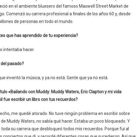
creció en el ambiente bluesero del famoso Maxwell Street Market de
o. Comenzó su carrera profesional a finales de los años 60 y, desde
 millones de personas en todo el mundo.
tes que has aprendido de tu experiencia?
o intentaba hacer.
s del pasado?
e inventó la música, y ya no está. Gente que ya no está.
título «Bailando con Muddy: Muddy Waters, Eric Clapton y mi vida
l fue escribir un libro con tus recuerdos?
e hecho, me quedé atorado. No tuve ningún problema en escribir sobre
a de Muddy Waters, no sabía qué hacer. Estaba un poco bloqueado. Y
e toda su carrera que desbloqueó todos mis recuerdos. Porque fui al
s conciertos que di, y recordé diferentes cosas que sucedieron. Así que