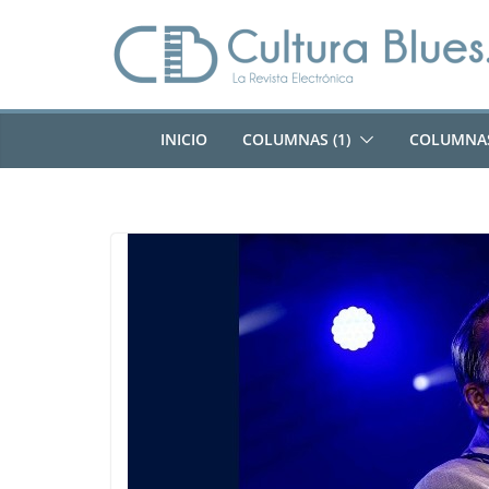
Saltar
al
contenido
INICIO
COLUMNAS (1)
COLUMNAS