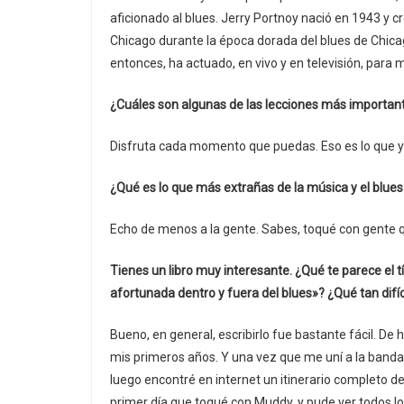
aficionado al blues. Jerry Portnoy nació en 1943 y 
Chicago durante la época dorada del blues de Chicag
entonces, ha actuado, en vivo y en televisión, para
¿Cuáles son algunas de las lecciones más importan
Disfruta cada momento que puedas. Eso es lo que y
¿Qué es lo que más extrañas de la música y el blue
Echo de menos a la gente. Sabes, toqué con gente qu
Tienes un libro muy interesante. ¿Qué te parece el 
afortunada dentro y fuera del blues»? ¿Qué tan difíci
Bueno, en general, escribirlo fue bastante fácil. D
mis primeros años. Y una vez que me uní a la band
luego encontré en internet un itinerario completo d
primer día que toqué con Muddy, y pude ver todos lo