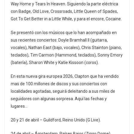
Way Home y Tears In Heaven. Siguiendo la parte eléctrica
con Badge, Old Love, Crossroads, Little Queen of Spades,
Got To Get Better in a Little While, y para el encore, Cocaine.
Se presentó con los músicos que lo han acompañado en
sus recientes conciertos: Doyle Bramhall II (guitarra,
vocales), Nathan East (bajo, vocales), Chris Stainton (piano,
teclados), Tim Carmon (Hammond, teclados), Sonny Emory
(batería), Sharon White y Katie Kissoon (coros).
En esta nueva gira europea 2026, Clapton que ha vendido
mas de 100 millones de discos y sus conciertos con
localidades agotadas, seguirá deleitando a sus miles de
seguidores con algunas sorpresa. Aquí las fechas y
lugares…
20 y 21 de abril – Guildford, Reino Unido (G Live).
24 de abril – Ámsterdam, Países Bajos (Ziggo Dome).