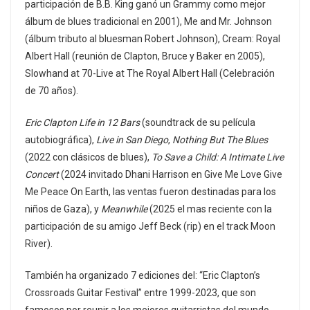
participación de B.B. King ganó un Grammy como mejor
álbum de blues tradicional en 2001), Me and Mr. Johnson
(álbum tributo al bluesman Robert Johnson), Cream: Royal
Albert Hall (reunión de Clapton, Bruce y Baker en 2005),
Slowhand at 70-Live at The Royal Albert Hall (Celebración
de 70 años).
Eric Clapton Life in 12 Bars
(soundtrack de su película
autobiográfica),
Live in San Diego
,
Nothing But The Blues
(2022 con clásicos de blues),
To Save a Child: A Intimate Live
Concert
(2024 invitado Dhani Harrison en Give Me Love Give
Me Peace On Earth, las ventas fueron destinadas para los
niños de Gaza), y
Meanwhile
(2025 el mas reciente con la
participación de su amigo Jeff Beck (rip) en el track Moon
River).
También ha organizado 7 ediciones del: “Eric Clapton’s
Crossroads Guitar Festival” entre 1999-2023, que son
famosos por reunir a los mejores guitarristas del mundo