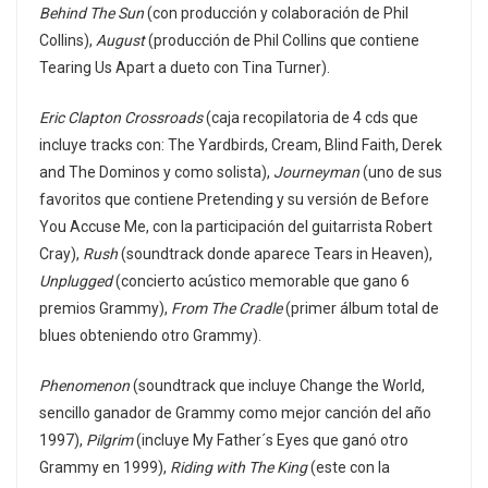
Behind The Sun
(con producción y colaboración de Phil
Collins),
August
(producción de Phil Collins que contiene
Tearing Us Apart a dueto con Tina Turner).
Eric Clapton Crossroads
(caja recopilatoria de 4 cds que
incluye tracks con: The Yardbirds, Cream, Blind Faith, Derek
and The Dominos y como solista),
Journeyman
(uno de sus
favoritos que contiene Pretending y su versión de Before
You Accuse Me, con la participación del guitarrista Robert
Cray),
Rush
(soundtrack donde aparece Tears in Heaven),
Unplugged
(concierto acústico memorable que gano 6
premios Grammy),
From The Cradle
(primer álbum total de
blues obteniendo otro Grammy).
Phenomenon
(soundtrack que incluye Change the World,
sencillo ganador de Grammy como mejor canción del año
1997),
Pilgrim
(incluye My Father´s Eyes que ganó otro
Grammy en 1999),
Riding with The King
(este con la