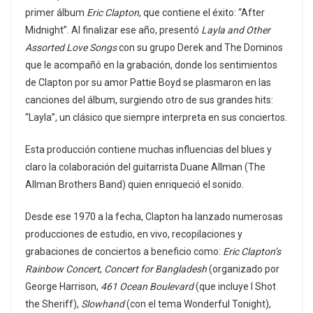
primer álbum
Eric Clapton
, que contiene el éxito: “After
Midnight”. Al finalizar ese año, presentó
Layla and Other
Assorted Love Songs
con su grupo Derek and The Dominos
que le acompañó en la grabación, donde los sentimientos
de Clapton por su amor Pattie Boyd se plasmaron en las
canciones del álbum, surgiendo otro de sus grandes hits:
“Layla”, un clásico que siempre interpreta en sus conciertos.
Esta producción contiene muchas influencias del blues y
claro la colaboración del guitarrista Duane Allman (The
Allman Brothers Band) quien enriqueció el sonido.
Desde ese 1970 a la fecha, Clapton ha lanzado numerosas
producciones de estudio, en vivo, recopilaciones y
grabaciones de conciertos a beneficio como:
Eric Clapton’s
Rainbow Concert
,
Concert for Bangladesh
(organizado por
George Harrison,
461 Ocean Boulevard
(que incluye I Shot
the Sheriff),
Slowhand
(con el tema Wonderful Tonight),