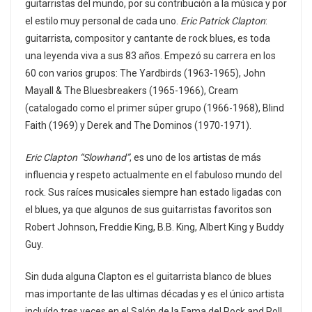
guitarristas del mundo, por su contribución a la música y por
el estilo muy personal de cada uno.
Eric Patrick Clapton
:
guitarrista, compositor y cantante de rock blues, es toda
una leyenda viva a sus 83 años. Empezó su carrera en los
60 con varios grupos: The Yardbirds (1963-1965), John
Mayall & The Bluesbreakers (1965-1966), Cream
(catalogado como el primer súper grupo (1966-1968), Blind
Faith (1969) y Derek and The Dominos (1970-1971).
Eric Clapton “Slowhand”
, es uno de los artistas de más
influencia y respeto actualmente en el fabuloso mundo del
rock. Sus raíces musicales siempre han estado ligadas con
el blues, ya que algunos de sus guitarristas favoritos son
Robert Johnson, Freddie King, B.B. King, Albert King y Buddy
Guy.
Sin duda alguna Clapton es el guitarrista blanco de blues
mas importante de las ultimas décadas y es el único artista
incluído tres veces en el Salón de la Fama del Rock and Roll,