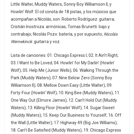
Little Walter, Muddy Waters, Sonny Boy Williamson ll, y
Howlin’ Wolf. El cd consta de 18 pistas, y los músicos que
acompañan a Nicolás, son: Roberto Rodríguez: guitarra;
Cristián Inostroza: armónicas; Tomas Brunetti: bajo y
contrabajo; Nicolás Pozo: batería, y por supuesto,
Nicolás
Wernekinck
: guitarra y voz.
Lista de canciones: 01. Chicago Express I; 02. It Ain’t Right;
03. I Want to Be Loved; 04. Howlin’ for My Darlin’ (Howlin’
Wolf); 05. Help Me (Junior Wells); 06. Walking Through the
Park (Muddy Waters); 07. Nine Below Zero (Sonny Boy
Williamson II); 08. Mellow Down Easy (Little Walter); 09.
Forty-Four (Howlin’ Wolf); 10. King Bee (Muddy Waters); 11.
One Way Out (Elmore James); 12. Can’t Hold Out (Muddy
Waters); 13. Killing Floor (Howlin’ Wolf); 14. Sugar Sweet
(Muddy Waters); 15. Keep Our Business to Yourself; 16. Off
the Wall (Little Walter); 17. Highway 49 (Big Joe Williams);
18. Can’t Be Satisfied (Muddy Waters); 19. Chicago Express