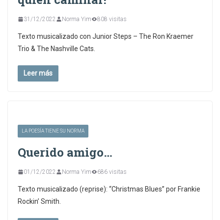
31/12/2022
Norma Yim
808 visitas
Texto musicalizado con Junior Steps – The Ron Kraemer
Trio & The Nashville Cats.
Leer más
LA POESÍA TIENE SU NORMA
Querido amigo…
01/12/2022
Norma Yim
686 visitas
Texto musicalizado (reprise): “Christmas Blues” por Frankie
Rockin’ Smith.