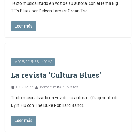
Texto musicalizado en voz de su autora, con el tema Big
TT’s Blues por Delvon Lamarr Organ Trio.
Leer más
LA POESÍA TIENE SU NORMA
La revista ‘Cultura Blues’
01/05/2022
Norma Yim
676 visitas
Texto musicalizado en voz de su autora… (fragmento de
Dyin’ Flu con The Duke Robillard Band).
Leer más