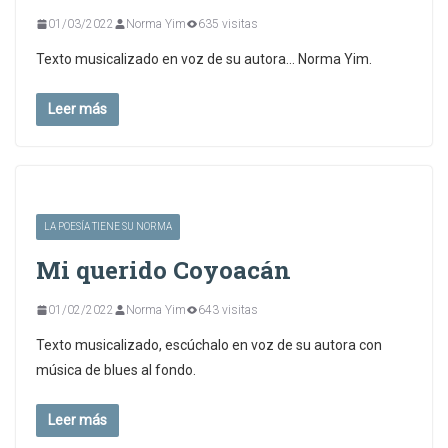
01/03/2022
Norma Yim
635 visitas
Texto musicalizado en voz de su autora… Norma Yim.
Leer más
LA POESÍA TIENE SU NORMA
Mi querido Coyoacán
01/02/2022
Norma Yim
643 visitas
Texto musicalizado, escúchalo en voz de su autora con
música de blues al fondo.
Leer más