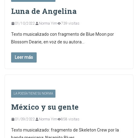
Luna de Angelina
01/10/2022
Norma Yim
739 visitas
Texto musicalizado con fragmento de Blue Moon por
Blossom Dearie, en voz de su autora…
Leer más
LA POESÍA TIENE SU NORMA
México y su gente
01/09/2022
Norma Yim
858 visitas
Texto musicalizado: fragmento de Skeleton Crew por la
banda mexicana: Naranjito Blues.