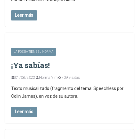
Leer más
LA POESÍA TIENE SU NORMA
¡Ya sabías!
01/08/2022
Norma Yim
709 visitas
Texto musicalizado (fragmento del tema: Speechless por
Colin James), en voz de su autora.
Leer más