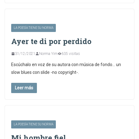
LA POESÍA TIENE SU NORMA
Ayer te di por perdido
31/12/2021
Norma Yim
635 visitas
Escúchalo en voz de su autora con música de fondo… un
slow blues con slide -no copyright-.
Leer más
LA POESÍA TIENE SU NORMA
Mi hombre fiel