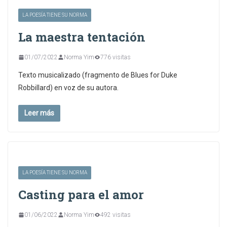
LA POESÍA TIENE SU NORMA
La maestra tentación
01/07/2022
Norma Yim
776 visitas
Texto musicalizado (fragmento de Blues for Duke
Robbillard) en voz de su autora.
Leer más
LA POESÍA TIENE SU NORMA
Casting para el amor
01/06/2022
Norma Yim
492 visitas