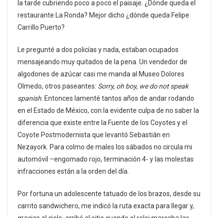
la tarde cubriendo poco a poco el paisaje. ¿Dónde queda el
restaurante La Ronda? Mejor dicho ¿dónde queda Felipe
Carrillo Puerto?
Le pregunté a dos policías y nada, estaban ocupados
mensajeando muy quitados de la pena. Un vendedor de
algodones de azúcar casi me manda al Museo Dolores
Olmedo, otros paseantes:
Sorry, oh boy, we do not speak
spanish
. Entonces lamenté tantos años de andar rodando
en el Estado de México, con la evidente culpa de no saber la
diferencia que existe entre la Fuente de los Coyotes y el
Coyote Postmodernista que levantó Sebastián en
Nezayork. Para colmo de males los sábados no circula mi
automóvil –engomado rojo, terminación 4- y las molestas
infracciones están a la orden del día.
Por fortuna un adolescente tatuado de los brazos, desde su
carrito sandwichero, me indicó la ruta exacta para llegar y,
gracias al cielo, arribé al sitio cuando el reloj marcaba las