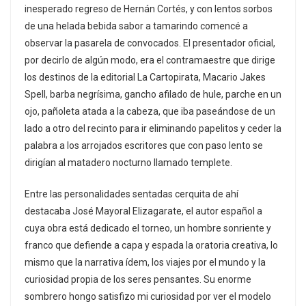
inesperado regreso de Hernán Cortés, y con lentos sorbos
de una helada bebida sabor a tamarindo comencé a
observar la pasarela de convocados. El presentador oficial,
por decirlo de algún modo, era el contramaestre que dirige
los destinos de la editorial La Cartopirata, Macario Jakes
Spell, barba negrísima, gancho afilado de hule, parche en un
ojo, pañoleta atada a la cabeza, que iba paseándose de un
lado a otro del recinto para ir eliminando papelitos y ceder la
palabra a los arrojados escritores que con paso lento se
dirigían al matadero nocturno llamado templete.
Entre las personalidades sentadas cerquita de ahí
destacaba José Mayoral Elizagarate, el autor español a
cuya obra está dedicado el torneo, un hombre sonriente y
franco que defiende a capa y espada la oratoria creativa, lo
mismo que la narrativa ídem, los viajes por el mundo y la
curiosidad propia de los seres pensantes. Su enorme
sombrero hongo satisfizo mi curiosidad por ver el modelo