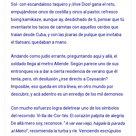
Sol- con escandaloso taquero y ¡Vive Dios! gana el reto,
empujándose cinco de costilla y cinco al pastor, refresco
boing kamikaze, aunque ay, desdichado de ti, pensar que tú
inventaste los tacos de carnitas con aquellos cerdos que
traían desde Cuba, y con las jícaras de pulque que invitaba
el tlatoani, quedaban a mano.
Andando como judío errante, preguntando aquí y allá, el
soldado llega al metro Allende. Según parece uno de sus
entronques va a dar a cierta residencia de verano que él
tenía, pero, oh desilusión ¿irse directo a Coyoacán?
Imposible, eso queda en otra línea, en otro mundo por
descubrir, y acá adentro es un enredijo de los mil demonios.
Con mucho esfuerzo logra deletrear uno de los símbolos
del recorrido: Vi-lla-de-Cor-tés. El corazón palpita de alegría.
De allá mero soy, reconoce. “
A ver ese viejo, hágale la parada
al Metro
”, recomienda la turba y ríe. Venciendo escrúpulos