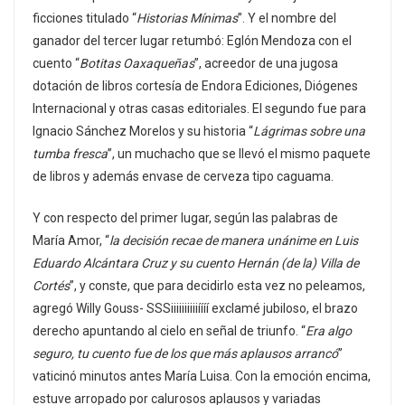
ficciones titulado “
Historias Mínimas
”. Y el nombre del
ganador del tercer lugar retumbó: Eglón Mendoza con el
cuento “
Botitas Oaxaqueñas
”, acreedor de una jugosa
dotación de libros cortesía de Endora Ediciones, Diógenes
Internacional y otras casas editoriales. El segundo fue para
Ignacio Sánchez Morelos y su historia “
Lágrimas sobre una
tumba fresca
”, un muchacho que se llevó el mismo paquete
de libros y además envase de cerveza tipo caguama.
Y con respecto del primer lugar, según las palabras de
María Amor, “
la decisión recae de manera unánime en Luis
Eduardo Alcántara Cruz y su cuento Hernán (de la) Villa de
Cortés
”, y conste, que para decidirlo esta vez no peleamos,
agregó Willy Gouss- SSSiiiiiiiiiiíííí exclamé jubiloso, el brazo
derecho apuntando al cielo en señal de triunfo. “
Era algo
seguro, tu cuento fue de los que más aplausos arrancó
”
vaticinó minutos antes María Luisa. Con la emoción encima,
estuve arropado por calurosos aplausos y variadas