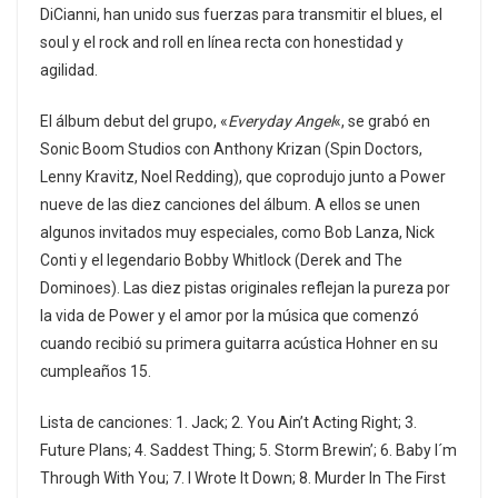
DiCianni, han unido sus fuerzas para transmitir el blues, el
soul y el rock and roll en línea recta con honestidad y
agilidad.
El álbum debut del grupo, «
Everyday Angel
«, se grabó en
Sonic Boom Studios con Anthony Krizan (Spin Doctors,
Lenny Kravitz, Noel Redding), que coprodujo junto a Power
nueve de las diez canciones del álbum. A ellos se unen
algunos invitados muy especiales, como Bob Lanza, Nick
Conti y el legendario Bobby Whitlock (Derek and The
Dominoes). Las diez pistas originales reflejan la pureza por
la vida de Power y el amor por la música que comenzó
cuando recibió su primera guitarra acústica Hohner en su
cumpleaños 15.
Lista de canciones: 1. Jack; 2. You Ain’t Acting Right; 3.
Future Plans; 4. Saddest Thing; 5. Storm Brewin’; 6. Baby I´m
Through With You; 7. I Wrote It Down; 8. Murder In The First