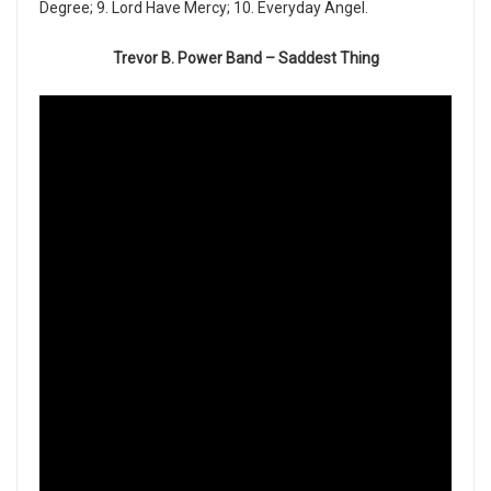
Degree; 9. Lord Have Mercy; 10. Everyday Angel.
Trevor B. Power Band – Saddest Thing