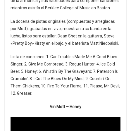
de la armónica y sus habilidades para componer canciones
mientras asistía al Berklee College of Music en Boston.
La docena de pistas originales (compuestas y arregladas
por Mott), grabadas en vivo, muestran a su banda en la
lucha, listos para estallar: Dean Shot en la guitarra, Steve
«Pretty Boy» Kirsty en el bajo, y el baterista Matt Niedbalski.
Lista de canciones: 1. Car Troubles Made Me A Good Blues
Singer; 2. Give Me Cornbread; 3. Rogue Hunter; 4. Ice Cold
Beer; 5. Honey; 6. Whistlin’ By The Graveyard; 7. Paterson Is
Crumblin’; 8. I Got The Blues On My Mind; 9. Countin’ On
Them Chickens; 10. Fire To Your Flame; 11. Please, Mr. Devil;
12. Greaser.
Vin Mott – Honey