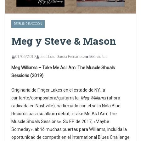
DE BLIND RACCOON
Meg y Steve & Mason
01/06/2019
José Luis García Fernández
566 visitas
Meg Williams – Take Me As I Am: The Muscle Shoals
Sessions (2019)
Originaria de Finger Lakes en el estado de NY, la
cantante/compositora/guitarrista,
Meg Williams
(ahora
radicada en Nashville), ha firmado con el sello Nola Blue
Records para su álbum debut, «Take Me As I Am: The
Muscle Shoals Sessions». Su EP de 2017, «Maybe
Someday», abrió muchas puertas para Williams, incluida la
oportunidad de competir en el International Blues Challenge