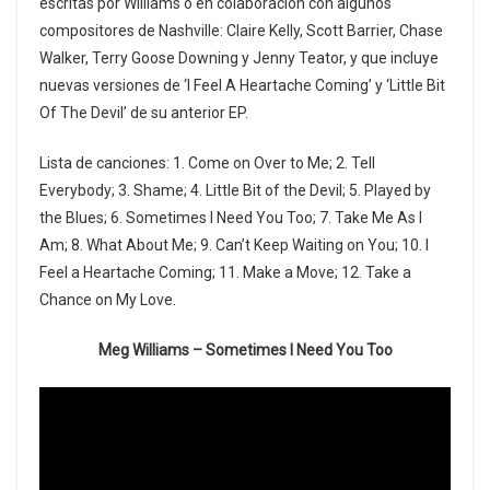
escritas por Williams o en colaboración con algunos
compositores de Nashville: Claire Kelly, Scott Barrier, Chase
Walker, Terry Goose Downing y Jenny Teator, y que incluye
nuevas versiones de ‘l Feel A Heartache Coming’ y ‘Little Bit
Of The Devil’ de su anterior EP.
Lista de canciones: 1. Come on Over to Me; 2. Tell
Everybody; 3. Shame; 4. Little Bit of the Devil; 5. Played by
the Blues; 6. Sometimes I Need You Too; 7. Take Me As I
Am; 8. What About Me; 9. Can’t Keep Waiting on You; 10. I
Feel a Heartache Coming; 11. Make a Move; 12. Take a
Chance on My Love.
Meg Williams – Sometimes I Need You Too